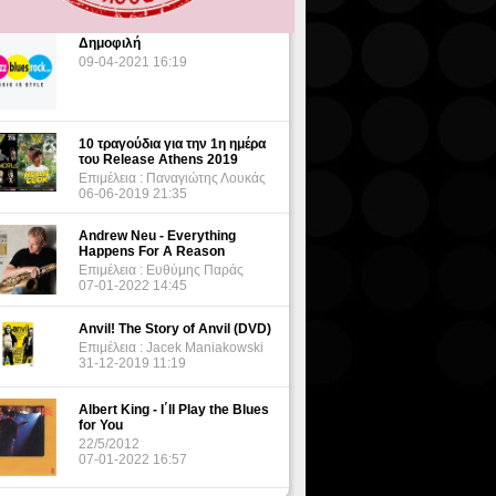
Δημοφιλή
09-04-2021 16:19
10 τραγούδια για την 1η ημέρα
του Release Athens 2019
Επιμέλεια : Παναγιώτης Λουκάς
06-06-2019 21:35
Andrew Neu - Everything
Happens For A Reason
Επιμέλεια : Ευθύμης Παράς
07-01-2022 14:45
Anvil! The Story of Anvil (DVD)
Επιμέλεια : Jacek Maniakowski
31-12-2019 11:19
Albert King - I΄ll Play the Blues
for You
22/5/2012
07-01-2022 16:57