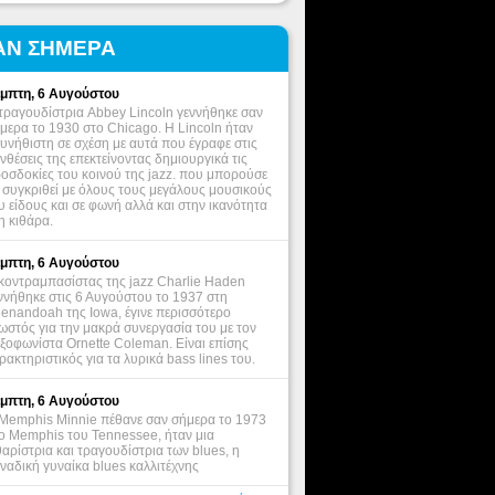
ΑΝ ΣΗΜΕΡΑ
μπτη, 6 Αυγούστου
τραγουδίστρια Abbey Lincoln γεννήθηκε σαν
μερα το 1930 στο Chicago. Η Lincoln ήταν
υνήθιστη σε σχέση με αυτά που έγραφε στις
νθέσεις της επεκτείνοντας δημιουργικά τις
οσδοκίες του κοινού της jazz. που μπορούσε
 συγκριθεί με όλους τους μεγάλους μουσικούς
υ είδους και σε φωνή αλλά και στην ικανότητα
η κιθάρα.
μπτη, 6 Αυγούστου
κοντραμπασίστας της jazz Charlie Haden
ννήθηκε στις 6 Αυγούστου το 1937 στη
enandoah της Iowa, έγινε περισσότερο
ωστός για την μακρά συνεργασία του με τον
ξοφωνίστα Ornette Coleman. Είναι επίσης
ρακτηριστικός για τα λυρικά bass lines του.
μπτη, 6 Αυγούστου
Memphis Minnie πέθανε σαν σήμερα το 1973
ο Memphis του Tennessee, ήταν μια
θαρίστρια και τραγουδίστρια των blues, η
ναδική γυναίκα blues καλλιτέχνης