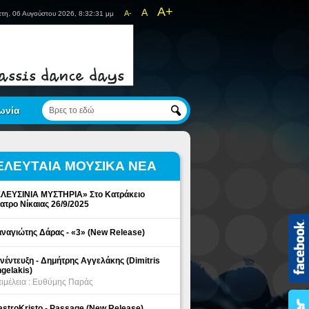
A+
A
A-
τη, 06 Αυγούστου 2026, 8:32:31 μμ
ωνία
ΕΛΕΥΤΑΙΑ ΜΟΥΣΙΚΑ ΝΕΑ
ΛΕΥΣΙΝΙΑ ΜΥΣΤΗΡΙΑ» Στο Κατράκειο
ατρο Νίκαιας 26/9/2025
ναγιώτης Δάρας - «3» (New Release)
νέντευξη - Δημήτρης Αγγελάκης (Dimitris
gelakis)
ιμέλεια : Ευθύμης Παράς
stroKristo - Passage (New Release)