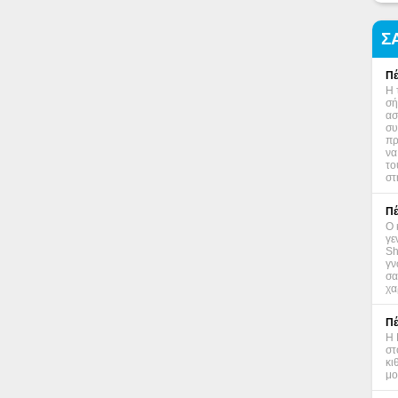
Σ
Πέ
Η 
σή
ασ
συ
πρ
να
το
στ
Πέ
Ο 
γε
Sh
γν
σα
χα
Πέ
Η 
στ
κι
μο