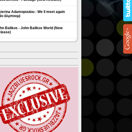
terina Adamopoulou - We ll meet again
έο άλμπουμ)
hn Balikos - John Balikos World (New
lease)
ΗΜΟΦΙΛΗ ΘΕΜΑΤΑ