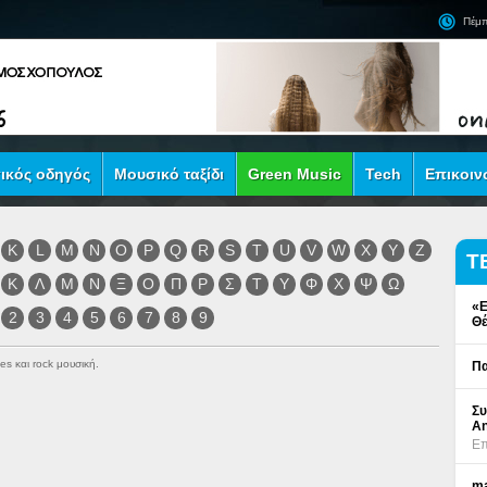
Πέμπ
ικός οδηγός
Μουσικό ταξίδι
Green Music
Tech
Επικοιν
K
L
M
N
O
P
Q
R
S
T
U
V
W
X
Y
Z
Τ
Κ
Λ
Μ
Ν
Ξ
Ο
Π
Ρ
Σ
Τ
Υ
Φ
Χ
Ψ
Ω
«Ε
2
3
4
5
6
7
8
9
Θέ
es και rock μουσική.
Πα
Συ
An
Επ
ma