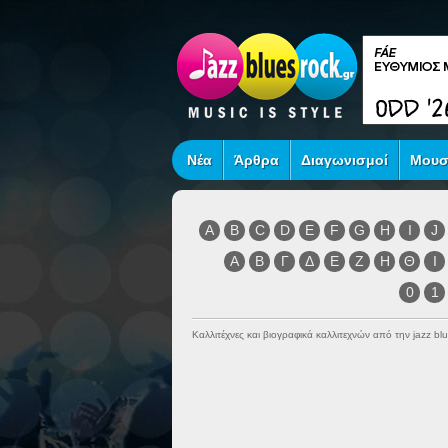
Νέα
Άρθρα
Διαγωνισμοί
Μουσ
A
B
C
D
E
F
G
H
I
J
Α
Β
Γ
Δ
Ε
Ζ
Η
Θ
Ι
0
1
Καλλιτέχνες και βιογραφικά καλλιτεχνών από την jazz blu