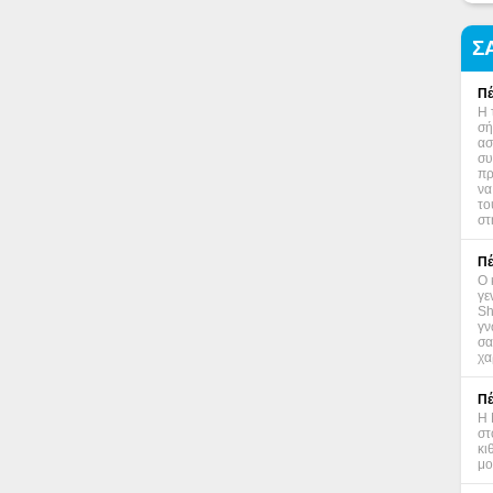
Σ
Πέ
Η 
σή
ασ
συ
πρ
να
το
στ
Πέ
Ο 
γε
Sh
γν
σα
χα
Πέ
Η 
στ
κι
μο