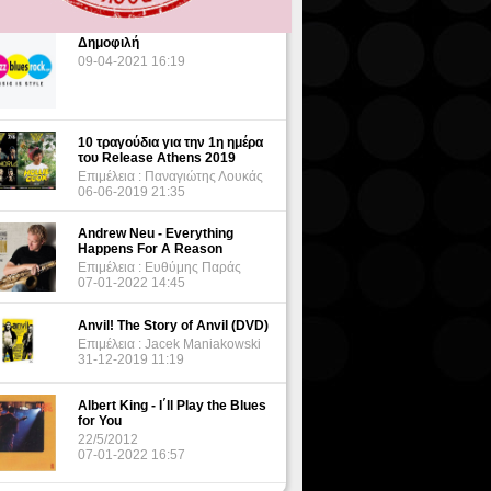
Δημοφιλή
09-04-2021 16:19
10 τραγούδια για την 1η ημέρα
του Release Athens 2019
Επιμέλεια : Παναγιώτης Λουκάς
06-06-2019 21:35
Andrew Neu - Everything
Happens For A Reason
Επιμέλεια : Ευθύμης Παράς
07-01-2022 14:45
Anvil! The Story of Anvil (DVD)
Επιμέλεια : Jacek Maniakowski
31-12-2019 11:19
Albert King - I΄ll Play the Blues
for You
22/5/2012
07-01-2022 16:57