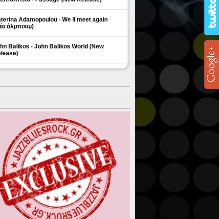
terina Adamopoulou - We ll meet again
έο άλμπουμ)
hn Balikos - John Balikos World (New
lease)
ΗΜΟΦΙΛΗ ΘΕΜΑΤΑ