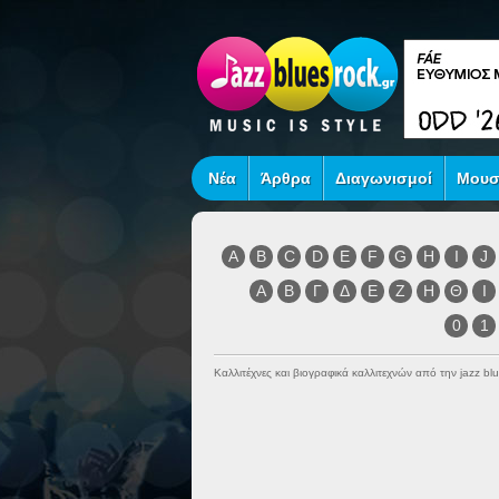
Νέα
Άρθρα
Διαγωνισμοί
Μουσ
A
B
C
D
E
F
G
H
I
J
Α
Β
Γ
Δ
Ε
Ζ
Η
Θ
Ι
0
1
Καλλιτέχνες και βιογραφικά καλλιτεχνών από την jazz blu