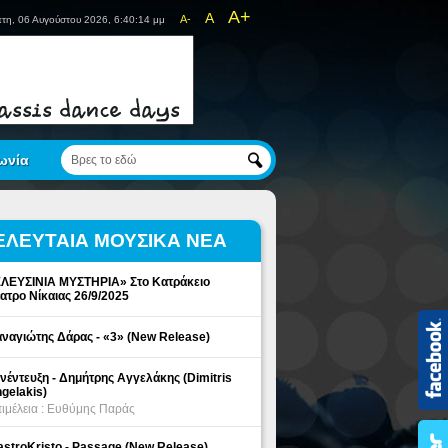
A+
A
A-
τη, 06 Αυγούστου 2026, 6:40:14 μμ
ωνία
ΕΛΕΥΤΑΙΑ ΜΟΥΣΙΚΑ ΝΕΑ
ΛΕΥΣΙΝΙΑ ΜΥΣΤΗΡΙΑ» Στο Κατράκειο
ατρο Νίκαιας 26/9/2025
ναγιώτης Δάρας - «3» (New Release)
νέντευξη - Δημήτρης Αγγελάκης (Dimitris
gelakis)
ιμέλεια : Ευθύμης Παράς
stroKristo - Passage (New Release)