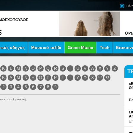
Πέμπ
ικός οδηγός
Μουσικό ταξίδι
Green Music
Tech
Επικοιν
K
L
M
N
O
P
Q
R
S
T
U
V
W
X
Y
Z
Τ
Κ
Λ
Μ
Ν
Ξ
Ο
Π
Ρ
Σ
Τ
Υ
Φ
Χ
Ψ
Ω
«Ε
2
3
4
5
6
7
8
9
Θέ
es και rock μουσική.
Πα
Συ
An
Επ
ma