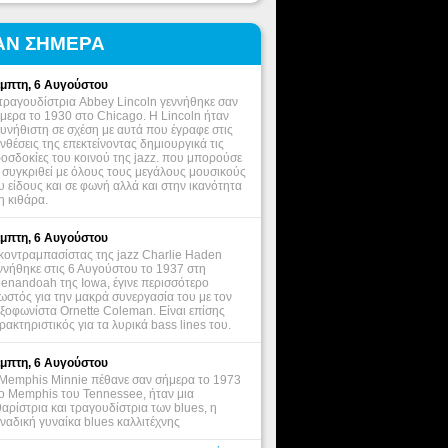
ΑΝ ΣΗΜΕΡΑ
μπτη, 6 Αυγούστου
τραγουδίστρια Abbey Lincoln γεννήθηκε σαν
μερα το 1930 στο Chicago. Η Lincoln ήταν
υνήθιστη σε σχέση με αυτά που έγραφε στις
νθέσεις της επεκτείνοντας δημιουργικά τις
οσδοκίες του κοινού της jazz. που μπορούσε
 συγκριθεί με όλους τους μεγάλους μουσικούς
υ είδους και σε φωνή αλλά και στην ικανότητα
η κιθάρα.
μπτη, 6 Αυγούστου
κοντραμπασίστας της jazz Charlie Haden
ννήθηκε στις 6 Αυγούστου το 1937 στη
enandoah της Iowa, έγινε περισσότερο
ωστός για την μακρά συνεργασία του με τον
ξοφωνίστα Ornette Coleman. Είναι επίσης
ρακτηριστικός για τα λυρικά bass lines του.
μπτη, 6 Αυγούστου
Memphis Minnie πέθανε σαν σήμερα το 1973
ο Memphis του Tennessee, ήταν μια
θαρίστρια και τραγουδίστρια των blues, η
ναδική γυναίκα blues καλλιτέχνης