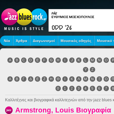
Νέα
Άρθρα
Διαγωνισμοί
Μουσικός οδηγός
Μουσικό τ
A
B
C
D
E
F
G
H
I
J
K
L
M
N
O
Y
Z
Α
Β
Γ
Δ
Ε
Ζ
Η
Θ
Ι
Κ
Λ
Μ
Ν
Ξ
Ο
0
1
2
3
4
5
6
7
Καλλιτέχνες και βιογραφικά καλλιτεχνών από την jazz blues κ
Armstrong, Louis Βιογραφία