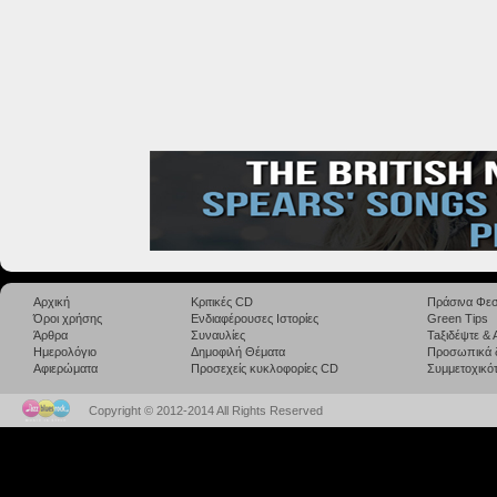
Αρχική
Κριτικές CD
Πράσινα Φεσ
Όροι χρήσης
Ενδιαφέρουσες Ιστορίες
Green Tips
Άρθρα
Συναυλίες
Taξιδέψτε &
Ημερολόγιο
Δημοφιλή Θέματα
Προσωπικά 
Αφιερώματα
Προσεχείς κυκλοφορίες CD
Συμμετοχικότ
Copyright © 2012-2014 All Rights Reserved