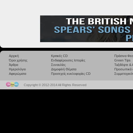
Αρχική
Κριτικές CD
Πράσινα Φεσ
Όροι χρήσης
Ενδιαφέρουσες Ιστορίες
Green Tips
Άρθρα
Συναυλίες
Taξιδέψτε &
Ημερολόγιο
Δημοφιλή Θέματα
Προσωπικά 
Αφιερώματα
Προσεχείς κυκλοφορίες CD
Συμμετοχικότ
Copyright © 2012-2014 All Rights Reserved