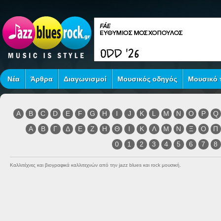
Νέα
Άρθρα
Διαγωνισμοί
Μουσικός οδηγός
Μουσικό τ
A
B
C
D
E
F
G
H
I
J
K
L
M
N
O
P
Q
Α
Β
Γ
Δ
Ε
Ζ
Η
Θ
Ι
Κ
Λ
Μ
Ν
Ξ
Ο
Π
0
1
2
3
4
5
6
7
8
Καλλιτέχνες και βιογραφικά καλλιτεχνών από την jazz blues και rock μουσική.