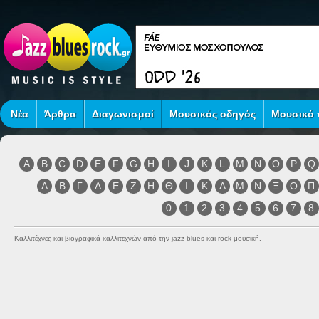
Νέα
Άρθρα
Διαγωνισμοί
Μουσικός οδηγός
Μουσικό τ
A
B
C
D
E
F
G
H
I
J
K
L
M
N
O
P
Q
Α
Β
Γ
Δ
Ε
Ζ
Η
Θ
Ι
Κ
Λ
Μ
Ν
Ξ
Ο
Π
0
1
2
3
4
5
6
7
8
Καλλιτέχνες και βιογραφικά καλλιτεχνών από την jazz blues και rock μουσική.