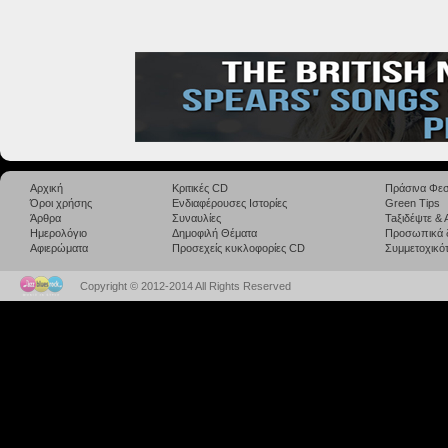
Αρχική
Κριτικές CD
Πράσινα Φεσ
Όροι χρήσης
Ενδιαφέρουσες Ιστορίες
Green Tips
Άρθρα
Συναυλίες
Taξιδέψτε &
Ημερολόγιο
Δημοφιλή Θέματα
Προσωπικά 
Αφιερώματα
Προσεχείς κυκλοφορίες CD
Συμμετοχικότ
Copyright © 2012-2014 All Rights Reserved