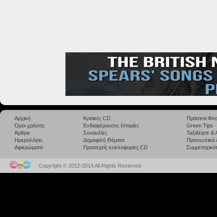
Αρχική
Κριτικές CD
Πράσινα Φεσ
Όροι χρήσης
Ενδιαφέρουσες Ιστορίες
Green Tips
Άρθρα
Συναυλίες
Taξιδέψτε &
Ημερολόγιο
Δημοφιλή Θέματα
Προσωπικά 
Αφιερώματα
Προσεχείς κυκλοφορίες CD
Συμμετοχικότ
Copyright © 2012-2014 All Rights Reserved