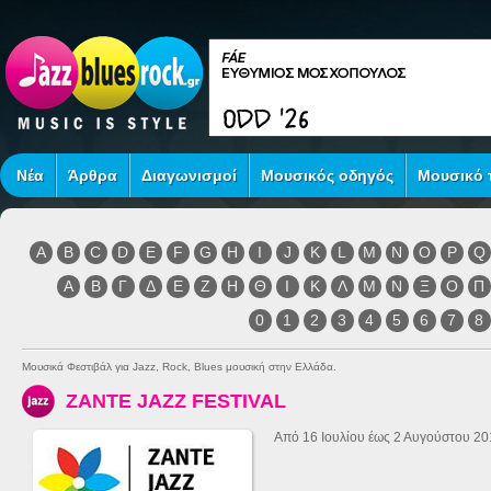
Νέα
Άρθρα
Διαγωνισμοί
Μουσικός οδηγός
Μουσικό τ
A
B
C
D
E
F
G
H
I
J
K
L
M
N
O
P
Q
Α
Β
Γ
Δ
Ε
Ζ
Η
Θ
Ι
Κ
Λ
Μ
Ν
Ξ
Ο
Π
0
1
2
3
4
5
6
7
8
Μουσικά Φεστιβάλ για Jazz, Rock, Blues μουσική στην Ελλάδα.
ZANTE JAZZ FESTIVAL
Από 16 Ιουλίου έως 2 Αυγούστου 20