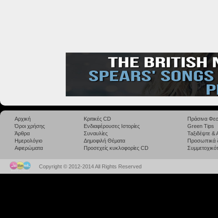
Αρχική
Κριτικές CD
Πράσινα Φεσ
Όροι χρήσης
Ενδιαφέρουσες Ιστορίες
Green Tips
Άρθρα
Συναυλίες
Taξιδέψτε &
Ημερολόγιο
Δημοφιλή Θέματα
Προσωπικά 
Αφιερώματα
Προσεχείς κυκλοφορίες CD
Συμμετοχικότ
Copyright © 2012-2014 All Rights Reserved