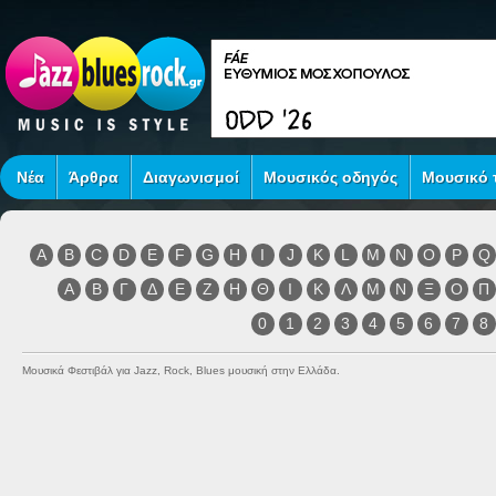
Νέα
Άρθρα
Διαγωνισμοί
Μουσικός οδηγός
Μουσικό τ
A
B
C
D
E
F
G
H
I
J
K
L
M
N
O
P
Q
Α
Β
Γ
Δ
Ε
Ζ
Η
Θ
Ι
Κ
Λ
Μ
Ν
Ξ
Ο
Π
0
1
2
3
4
5
6
7
8
Μουσικά Φεστιβάλ για Jazz, Rock, Blues μουσική στην Ελλάδα.