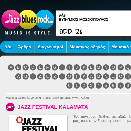
Νέα
Άρθρα
Διαγωνισμοί
Μουσικός οδηγός
Μουσικό τ
A
B
C
D
E
F
G
H
I
J
K
L
M
N
O
P
Q
Α
Β
Γ
Δ
Ε
Ζ
Η
Θ
Ι
Κ
Λ
Μ
Ν
Ξ
Ο
Π
0
1
2
3
4
5
6
7
8
Μουσικά Φεστιβάλ για Jazz, Rock, Blues μουσική στην Ελλάδα.
JAZZ FESTIVAL KALAMATA
Ένα σύγχρονο, διεθνές φεστιβάλ τζ
μας, τόσο στην Ευρώπη όσο και την Αμ