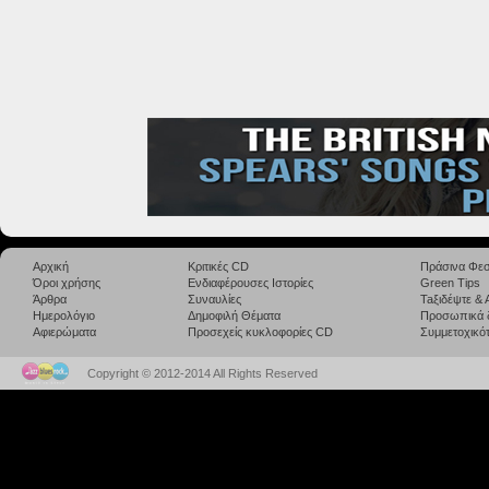
Αρχική
Κριτικές CD
Πράσινα Φεσ
Όροι χρήσης
Ενδιαφέρουσες Ιστορίες
Green Tips
Άρθρα
Συναυλίες
Taξιδέψτε &
Ημερολόγιο
Δημοφιλή Θέματα
Προσωπικά 
Αφιερώματα
Προσεχείς κυκλοφορίες CD
Συμμετοχικότ
Copyright © 2012-2014 All Rights Reserved