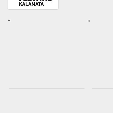
|
1
|