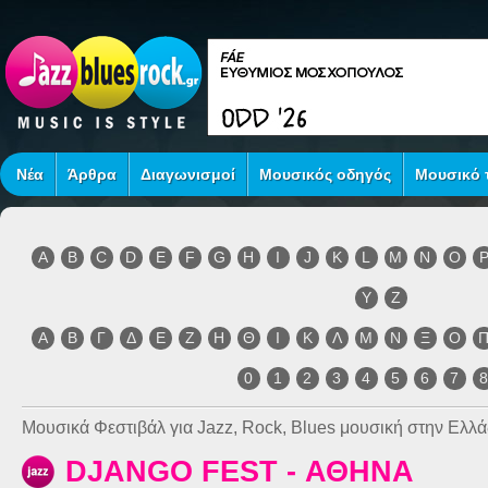
Νέα
Άρθρα
Διαγωνισμοί
Μουσικός οδηγός
Μουσικό τ
A
B
C
D
E
F
G
H
I
J
K
L
M
N
O
Y
Z
Α
Β
Γ
Δ
Ε
Ζ
Η
Θ
Ι
Κ
Λ
Μ
Ν
Ξ
Ο
0
1
2
3
4
5
6
7
Μουσικά Φεστιβάλ για Jazz, Rock, Blues μουσική στην Ελλά
DJANGO FEST - ΑΘΗΝΑ