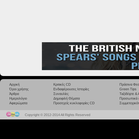
Αρχική
Κριτικές CD
Πράσινα Φεσ
Όροι χρήσης
Ενδιαφέρουσες Ιστορίες
Green Tips
Άρθρα
Συναυλίες
Taξιδέψτε &
Ημερολόγιο
Δημοφιλή Θέματα
Προσωπικά 
Αφιερώματα
Προσεχείς κυκλοφορίες CD
Συμμετοχικότ
Copyright © 2012-2014 All Rights Reserved