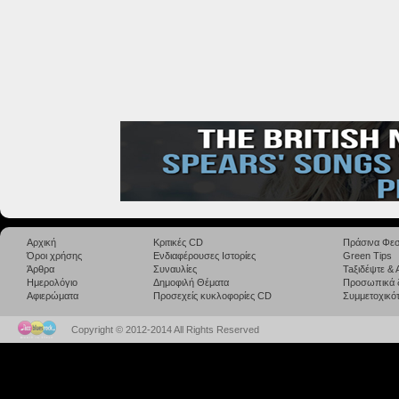
Αρχική
Κριτικές CD
Πράσινα Φεσ
Όροι χρήσης
Ενδιαφέρουσες Ιστορίες
Green Tips
Άρθρα
Συναυλίες
Taξιδέψτε &
Ημερολόγιο
Δημοφιλή Θέματα
Προσωπικά 
Αφιερώματα
Προσεχείς κυκλοφορίες CD
Συμμετοχικότ
Copyright © 2012-2014 All Rights Reserved