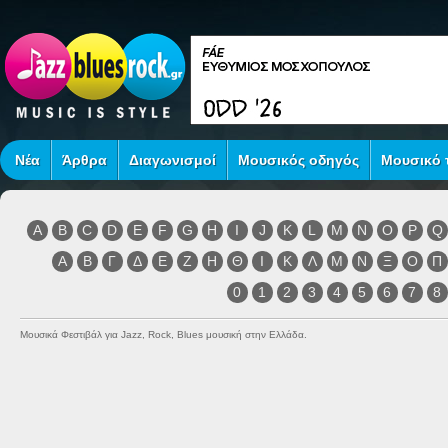
Νέα
Άρθρα
Διαγωνισμοί
Μουσικός οδηγός
Μουσικό τ
A
B
C
D
E
F
G
H
I
J
K
L
M
N
O
P
Q
Α
Β
Γ
Δ
Ε
Ζ
Η
Θ
Ι
Κ
Λ
Μ
Ν
Ξ
Ο
Π
0
1
2
3
4
5
6
7
8
Μουσικά Φεστιβάλ για Jazz, Rock, Blues μουσική στην Ελλάδα.