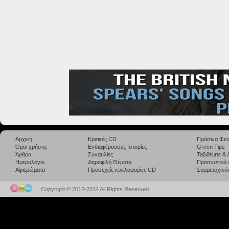
Αρχική
Κριτικές CD
Πράσινα Φεσ
Όροι χρήσης
Ενδιαφέρουσες Ιστορίες
Green Tips
Άρθρα
Συναυλίες
Taξιδέψτε &
Ημερολόγιο
Δημοφιλή Θέματα
Προσωπικά 
Αφιερώματα
Προσεχείς κυκλοφορίες CD
Συμμετοχικότ
Copyright © 2012-2014 All Rights Reserved