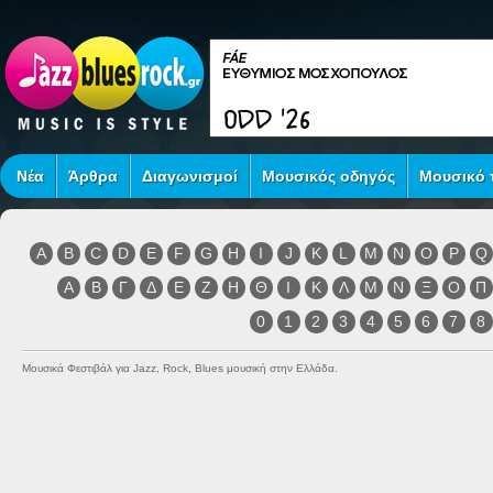
Νέα
Άρθρα
Διαγωνισμοί
Μουσικός οδηγός
Μουσικό τ
A
B
C
D
E
F
G
H
I
J
K
L
M
N
O
P
Q
Α
Β
Γ
Δ
Ε
Ζ
Η
Θ
Ι
Κ
Λ
Μ
Ν
Ξ
Ο
Π
0
1
2
3
4
5
6
7
8
Μουσικά Φεστιβάλ για Jazz, Rock, Blues μουσική στην Ελλάδα.