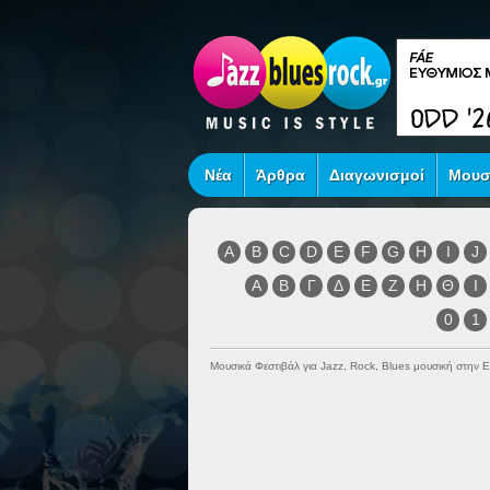
Νέα
Άρθρα
Διαγωνισμοί
Μουσ
A
B
C
D
E
F
G
H
I
J
Α
Β
Γ
Δ
Ε
Ζ
Η
Θ
Ι
0
1
Μουσικά Φεστιβάλ για Jazz, Rock, Blues μουσική στην 