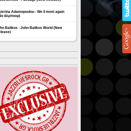
terina Adamopoulou - We ll meet again
έο άλμπουμ)
hn Balikos - John Balikos World (New
lease)
ΗΜΟΦΙΛΗ ΘΕΜΑΤΑ