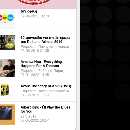
Δημοφιλή
09-04-2021 16:19
10 τραγούδια για την 1η ημέρα
του Release Athens 2019
Επιμέλεια : Παναγιώτης Λουκάς
06-06-2019 21:35
Andrew Neu - Everything
Happens For A Reason
Επιμέλεια : Ευθύμης Παράς
07-01-2022 14:45
Anvil! The Story of Anvil (DVD)
Επιμέλεια : Jacek Maniakowski
31-12-2019 11:19
Albert King - I΄ll Play the Blues
for You
22/5/2012
07-01-2022 16:57