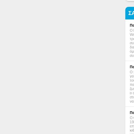
Σ
Πα
Ο 
Wo
τρ
συ
δι
όμ
συ
Πα
Ο 
γε
το
πο
ζω
ο 
στ
να
Πα
Ο 
19
επ
κι