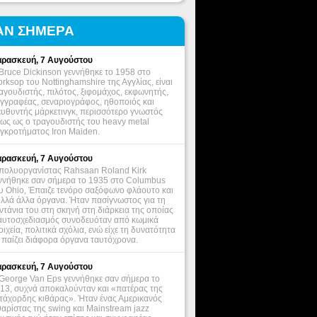
ΑΝ ΣΗΜΕΡΑ
ρασκευή, 7 Αυγούστου
Bruce Dickinson γεννήθηκε το 1958 στο
rksop του Nottinghamshire της Αγγλίας, είναι
αγουδιστής, πιλότος, ξιφομάχος, εκφωνητής,
γγραφέας, σεναριογράφος, ηθοποιός και
ευθυντής μάρκετινγκ, περισσότερο γνωστός
ως ως ο τραγουδιστής του heavy metal
γκροτήματος Iron Maiden.
ρασκευή, 7 Αυγούστου
πολυοργανίστας Rahsaan Roland Kirk
ννήθηκε σαν σήμερα το 1935 στο Columbus
υ Ohio, Έπαιζε τενόρο σαξόφωνο φλάουτο και
λλά άλλα όργανα. Ήταν πασίγνωστος για τη
ντάνια του στη σκηνή στη διάρκεια της οποίας
αυτοσχεδιασμός συνοδευόταν από κωμικά
οιχεία, πολιτικά σχόλια, ενώ είχε τη δυνατότητα
 παίζει διάφορα όργανα ταυτόχρονα.
ρασκευή, 7 Αυγούστου
George Van Eps γεννήθηκε σαν σήμερα το
13, συχνά αποκαλούνταν και «πατέρας της
τάχορδης κιθάρας». Ήταν ένας Αμερικανός
θαρίστας της swing και Mainstream jazz