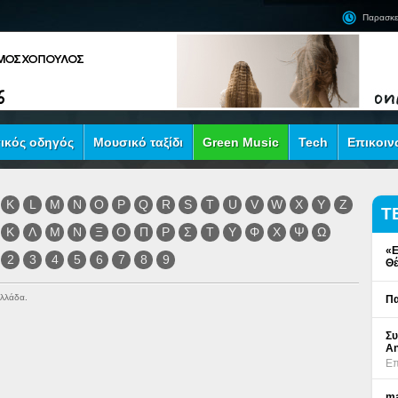
Παρασκε
ικός οδηγός
Μουσικό ταξίδι
Green Music
Tech
Επικοιν
K
L
M
N
O
P
Q
R
S
T
U
V
W
X
Y
Z
Τ
Κ
Λ
Μ
Ν
Ξ
Ο
Π
Ρ
Σ
Τ
Υ
Φ
Χ
Ψ
Ω
«Ε
2
3
4
5
6
7
8
9
Θέ
Ελλάδα.
Πα
Συ
An
Επ
ma