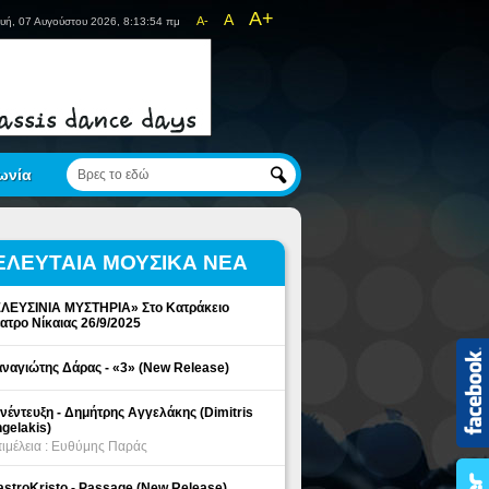
A+
A
A-
υή, 07 Αυγούστου 2026, 8:13:54 πμ
ωνία
ΕΛΕΥΤΑΙΑ ΜΟΥΣΙΚΑ ΝΕΑ
ΛΕΥΣΙΝΙΑ ΜΥΣΤΗΡΙΑ» Στο Κατράκειο
ατρο Νίκαιας 26/9/2025
ναγιώτης Δάρας - «3» (New Release)
νέντευξη - Δημήτρης Αγγελάκης (Dimitris
gelakis)
ιμέλεια : Ευθύμης Παράς
stroKristo - Passage (New Release)