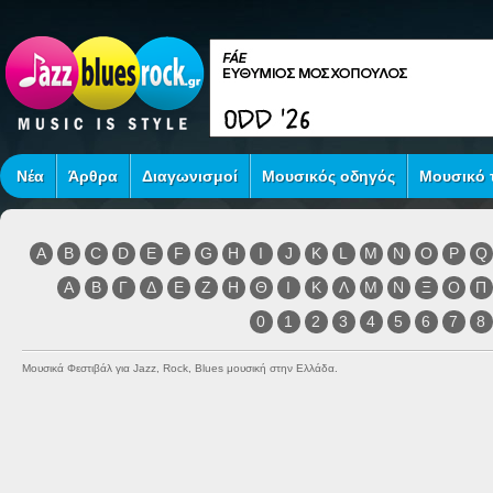
Νέα
Άρθρα
Διαγωνισμοί
Μουσικός οδηγός
Μουσικό τ
A
B
C
D
E
F
G
H
I
J
K
L
M
N
O
P
Q
Α
Β
Γ
Δ
Ε
Ζ
Η
Θ
Ι
Κ
Λ
Μ
Ν
Ξ
Ο
Π
0
1
2
3
4
5
6
7
8
Μουσικά Φεστιβάλ για Jazz, Rock, Blues μουσική στην Ελλάδα.