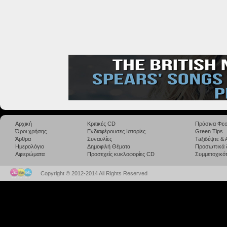
Αρχική
Κριτικές CD
Πράσινα Φεσ
Όροι χρήσης
Ενδιαφέρουσες Ιστορίες
Green Tips
Άρθρα
Συναυλίες
Taξιδέψτε &
Ημερολόγιο
Δημοφιλή Θέματα
Προσωπικά 
Αφιερώματα
Προσεχείς κυκλοφορίες CD
Συμμετοχικότ
Copyright © 2012-2014 All Rights Reserved