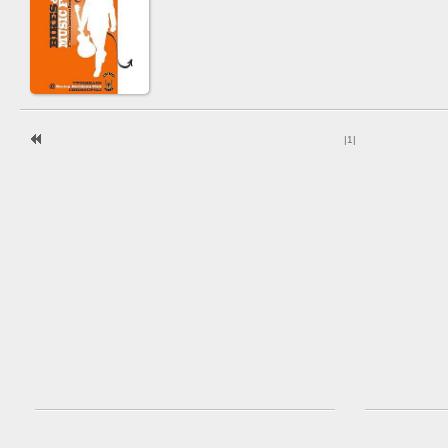
|
1
|