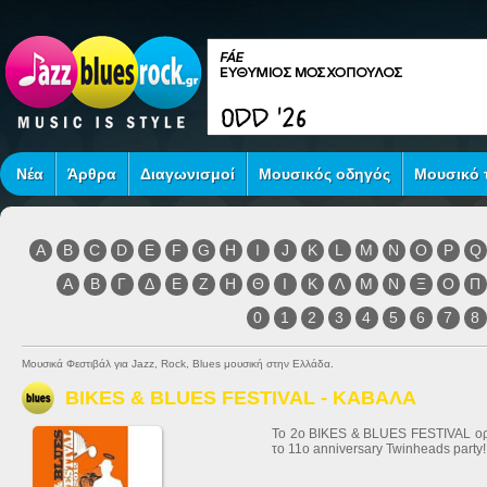
Νέα
Άρθρα
Διαγωνισμοί
Μουσικός οδηγός
Μουσικό τ
A
B
C
D
E
F
G
H
I
J
K
L
M
N
O
P
Q
Α
Β
Γ
Δ
Ε
Ζ
Η
Θ
Ι
Κ
Λ
Μ
Ν
Ξ
Ο
Π
0
1
2
3
4
5
6
7
8
Μουσικά Φεστιβάλ για Jazz, Rock, Blues μουσική στην Ελλάδα.
BIKES & BLUES FESTIVAL - ΚΑΒΑΛΑ
To 2o BIKES & BLUES FESTIVAL ορίσ
το 11o anniversary Twinheads party!!