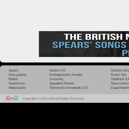
Αρχική
Κριτικές CD
Πράσινα Φεσ
Όροι χρήσης
Ενδιαφέρουσες Ιστορίες
Green Tips
Άρθρα
Συναυλίες
Taξιδέψτε &
Ημερολόγιο
Δημοφιλή Θέματα
Προσωπικά 
Αφιερώματα
Προσεχείς κυκλοφορίες CD
Συμμετοχικότ
Copyright © 2012-2014 All Rights Reserved