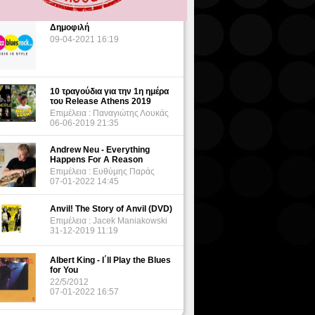
Δημοφιλή
09-04-2021 16:19
10 τραγούδια για την 1η ημέρα
του Release Athens 2019
Επιμέλεια : Παναγιώτης Λουκάς
06-06-2019 21:35
Andrew Neu - Everything
Happens For A Reason
Επιμέλεια : Ευθύμης Παράς
07-01-2022 14:45
Anvil! The Story of Anvil (DVD)
Επιμέλεια : Jacek Maniakowski
31-12-2019 11:19
Albert King - I΄ll Play the Blues
for You
22/5/2012
07-01-2022 16:57