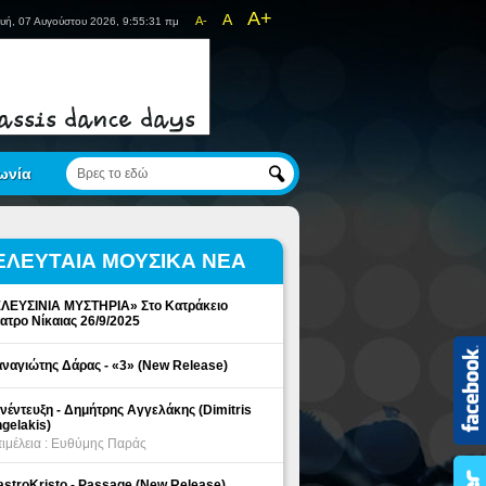
A+
A
A-
υή, 07 Αυγούστου 2026, 9:55:31 πμ
ωνία
ΕΛΕΥΤΑΙΑ ΜΟΥΣΙΚΑ ΝΕΑ
ΛΕΥΣΙΝΙΑ ΜΥΣΤΗΡΙΑ» Στο Κατράκειο
ατρο Νίκαιας 26/9/2025
ναγιώτης Δάρας - «3» (New Release)
νέντευξη - Δημήτρης Αγγελάκης (Dimitris
gelakis)
ιμέλεια : Ευθύμης Παράς
stroKristo - Passage (New Release)