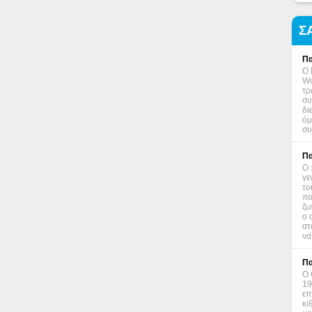
Σ
Πα
Ο 
Wo
τρ
συ
δι
όμ
συ
Πα
Ο 
γε
το
πο
ζω
ο 
στ
να
Πα
Ο 
19
επ
κι