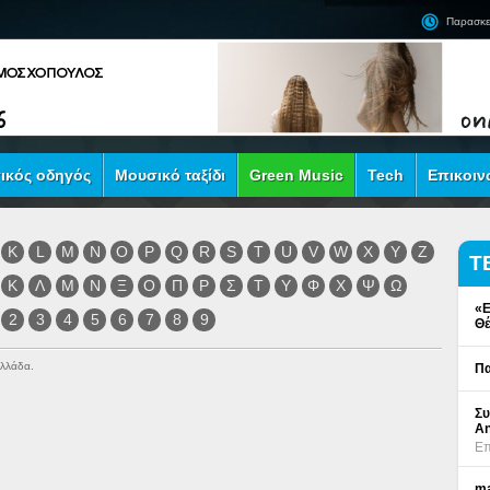
Παρασκε
ικός οδηγός
Μουσικό ταξίδι
Green Music
Tech
Επικοιν
K
L
M
N
O
P
Q
R
S
T
U
V
W
X
Y
Z
Τ
Κ
Λ
Μ
Ν
Ξ
Ο
Π
Ρ
Σ
Τ
Υ
Φ
Χ
Ψ
Ω
«Ε
2
3
4
5
6
7
8
9
Θέ
Ελλάδα.
Πα
Συ
An
Επ
ma