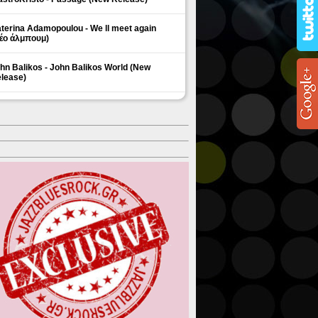
terina Adamopoulou - We ll meet again
έο άλμπουμ)
hn Balikos - John Balikos World (New
lease)
ΗΜΟΦΙΛΗ ΘΕΜΑΤΑ