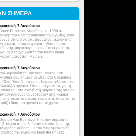
ΑΝ ΣΗΜΕΡΑ
ρασκευή, 7 Αυγούστου
Bruce Dickinson γεννήθηκε το 1958 στο
rksop του Nottinghamshire της Αγγλίας, είναι
αγουδιστής, πιλότος, ξιφομάχος, εκφωνητής,
γγραφέας, σεναριογράφος, ηθοποιός και
ευθυντής μάρκετινγκ, περισσότερο γνωστός
ως ως ο τραγουδιστής του heavy metal
γκροτήματος Iron Maiden.
ρασκευή, 7 Αυγούστου
πολυοργανίστας Rahsaan Roland Kirk
ννήθηκε σαν σήμερα το 1935 στο Columbus
υ Ohio, Έπαιζε τενόρο σαξόφωνο φλάουτο και
λλά άλλα όργανα. Ήταν πασίγνωστος για τη
ντάνια του στη σκηνή στη διάρκεια της οποίας
αυτοσχεδιασμός συνοδευόταν από κωμικά
οιχεία, πολιτικά σχόλια, ενώ είχε τη δυνατότητα
 παίζει διάφορα όργανα ταυτόχρονα.
ρασκευή, 7 Αυγούστου
George Van Eps γεννήθηκε σαν σήμερα το
13, συχνά αποκαλούνταν και «πατέρας της
τάχορδης κιθάρας». Ήταν ένας Αμερικανός
θαρίστας της swing και Mainstream jazz