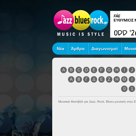
Νέα
Άρθρα
Διαγωνισμοί
Μουσ
A
B
C
D
E
F
G
H
I
J
Α
Β
Γ
Δ
Ε
Ζ
Η
Θ
Ι
0
1
Μουσικά Φεστιβάλ για Jazz, Rock, Blues μουσική στην 