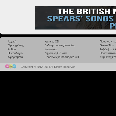
Αρχική
Κριτικές CD
Πράσινα Φεσ
Όροι χρήσης
Ενδιαφέρουσες Ιστορίες
Green Tips
Άρθρα
Συναυλίες
Taξιδέψτε &
Ημερολόγιο
Δημοφιλή Θέματα
Προσωπικά 
Αφιερώματα
Προσεχείς κυκλοφορίες CD
Συμμετοχικότ
Copyright © 2012-2014 All Rights Reserved