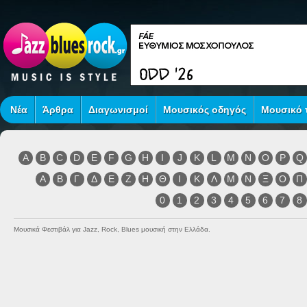
Νέα
Άρθρα
Διαγωνισμοί
Μουσικός οδηγός
Μουσικό τ
A
B
C
D
E
F
G
H
I
J
K
L
M
N
O
P
Q
Α
Β
Γ
Δ
Ε
Ζ
Η
Θ
Ι
Κ
Λ
Μ
Ν
Ξ
Ο
Π
0
1
2
3
4
5
6
7
8
Μουσικά Φεστιβάλ για Jazz, Rock, Blues μουσική στην Ελλάδα.