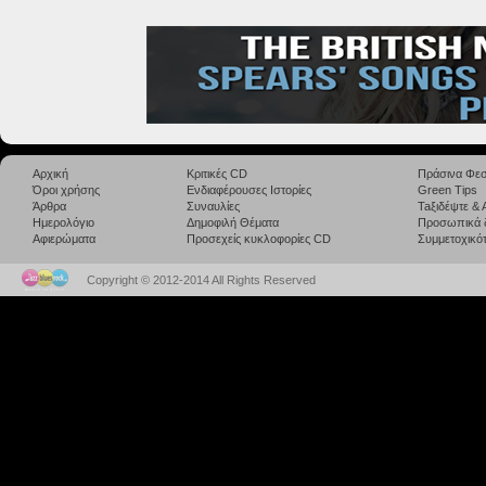
Αρχική
Κριτικές CD
Πράσινα Φεσ
Όροι χρήσης
Ενδιαφέρουσες Ιστορίες
Green Tips
Άρθρα
Συναυλίες
Taξιδέψτε &
Ημερολόγιο
Δημοφιλή Θέματα
Προσωπικά 
Αφιερώματα
Προσεχείς κυκλοφορίες CD
Συμμετοχικότ
Copyright © 2012-2014 All Rights Reserved