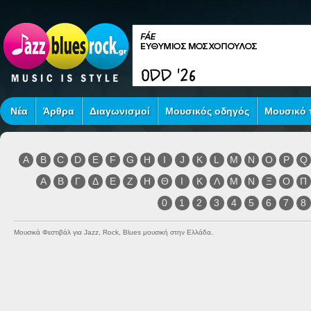
Νέα
Άρθρα
Διαγωνισμοί
Μουσικός οδηγός
Μουσικό τ
A
B
C
D
E
F
G
H
I
J
K
L
M
N
O
P
Q
Α
Β
Γ
Δ
Ε
Ζ
Η
Θ
Ι
Κ
Λ
Μ
Ν
Ξ
Ο
Π
0
1
2
3
4
5
6
7
8
Μουσικά Φεστιβάλ για Jazz, Rock, Blues μουσική στην Ελλάδα.