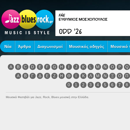
Νέα
Άρθρα
Διαγωνισμοί
Μουσικός οδηγός
Μουσικό τ
A
B
C
D
E
F
G
H
I
J
K
L
M
N
O
P
Q
Α
Β
Γ
Δ
Ε
Ζ
Η
Θ
Ι
Κ
Λ
Μ
Ν
Ξ
Ο
Π
0
1
2
3
4
5
6
7
8
Μουσικά Φεστιβάλ για Jazz, Rock, Blues μουσική στην Ελλάδα.