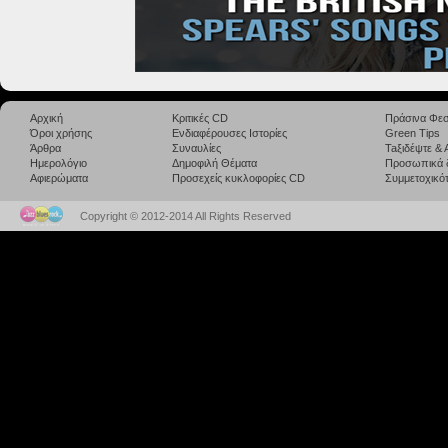
Αρχική
Κριτικές CD
Πράσινα Φεσ
Όροι χρήσης
Ενδιαφέρουσες Ιστορίες
Green Tips
Άρθρα
Συναυλίες
Taξιδέψτε &
Ημερολόγιο
Δημοφιλή Θέματα
Προσωπικά 
Αφιερώματα
Προσεχείς κυκλοφορίες CD
Συμμετοχικότ
Copyright © 2012-2014 All Rights Reserved