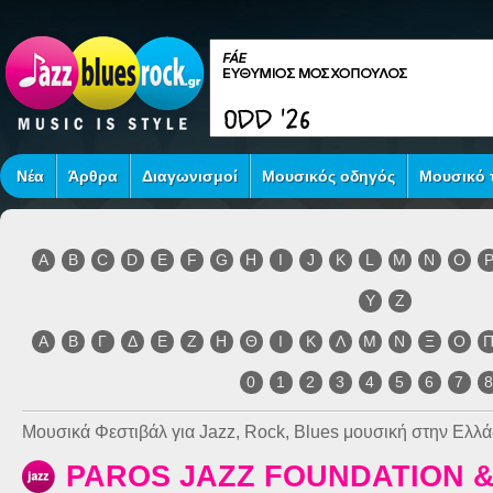
Νέα
Άρθρα
Διαγωνισμοί
Μουσικός οδηγός
Μουσικό τ
A
B
C
D
E
F
G
H
I
J
K
L
M
N
O
Y
Z
Α
Β
Γ
Δ
Ε
Ζ
Η
Θ
Ι
Κ
Λ
Μ
Ν
Ξ
Ο
0
1
2
3
4
5
6
7
Μουσικά Φεστιβάλ για Jazz, Rock, Blues μουσική στην Ελλά
PAROS JAZZ FOUNDATION &