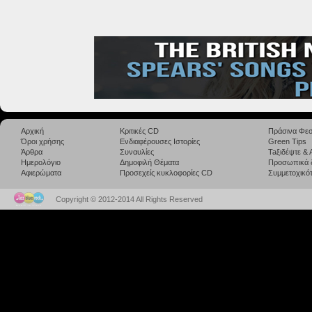
Αρχική
Κριτικές CD
Πράσινα Φεσ
Όροι χρήσης
Ενδιαφέρουσες Ιστορίες
Green Tips
Άρθρα
Συναυλίες
Taξιδέψτε &
Ημερολόγιο
Δημοφιλή Θέματα
Προσωπικά 
Αφιερώματα
Προσεχείς κυκλοφορίες CD
Συμμετοχικότ
Copyright © 2012-2014 All Rights Reserved