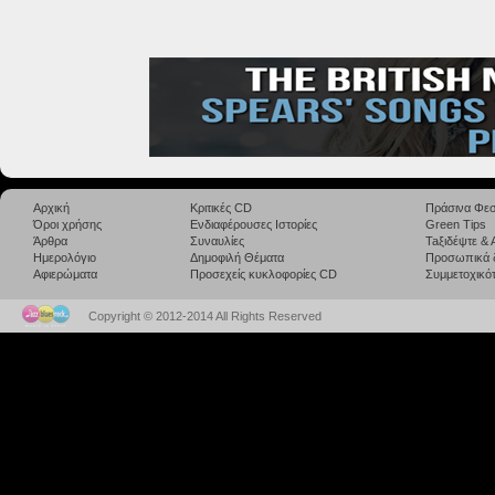
Αρχική
Κριτικές CD
Πράσινα Φεσ
Όροι χρήσης
Ενδιαφέρουσες Ιστορίες
Green Tips
Άρθρα
Συναυλίες
Taξιδέψτε &
Ημερολόγιο
Δημοφιλή Θέματα
Προσωπικά 
Αφιερώματα
Προσεχείς κυκλοφορίες CD
Συμμετοχικότ
Copyright © 2012-2014 All Rights Reserved