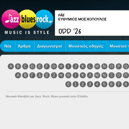
Νέα
Άρθρα
Διαγωνισμοί
Μουσικός οδηγός
Μουσικό τ
A
B
C
D
E
F
G
H
I
J
K
L
M
N
O
P
Q
Α
Β
Γ
Δ
Ε
Ζ
Η
Θ
Ι
Κ
Λ
Μ
Ν
Ξ
Ο
Π
0
1
2
3
4
5
6
7
8
Μουσικά Φεστιβάλ για Jazz, Rock, Blues μουσική στην Ελλάδα.