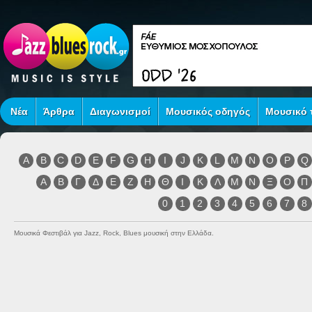
Νέα
Άρθρα
Διαγωνισμοί
Μουσικός οδηγός
Μουσικό τ
A
B
C
D
E
F
G
H
I
J
K
L
M
N
O
P
Q
Α
Β
Γ
Δ
Ε
Ζ
Η
Θ
Ι
Κ
Λ
Μ
Ν
Ξ
Ο
Π
0
1
2
3
4
5
6
7
8
Μουσικά Φεστιβάλ για Jazz, Rock, Blues μουσική στην Ελλάδα.