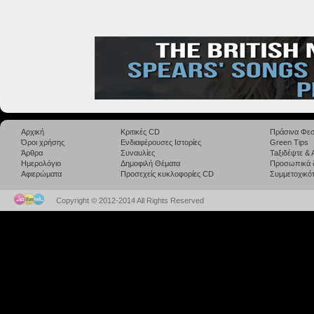
Αρχική
Κριτικές CD
Πράσινα Φεσ
Όροι χρήσης
Ενδιαφέρουσες Ιστορίες
Green Tips
Άρθρα
Συναυλίες
Taξιδέψτε &
Ημερολόγιο
Δημοφιλή Θέματα
Προσωπικά 
Αφιερώματα
Προσεχείς κυκλοφορίες CD
Συμμετοχικότ
Copyright © 2012-2014 All Rights Reserved