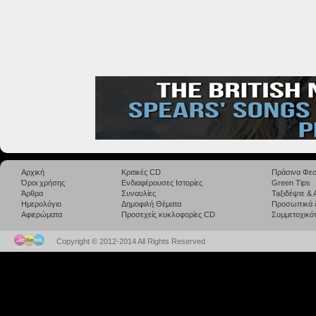
Αρχική
Κριτικές CD
Πράσινα Φεσ
Όροι χρήσης
Ενδιαφέρουσες Ιστορίες
Green Tips
Άρθρα
Συναυλίες
Taξιδέψτε &
Ημερολόγιο
Δημοφιλή Θέματα
Προσωπικά 
Αφιερώματα
Προσεχείς κυκλοφορίες CD
Συμμετοχικότ
Copyright © 2012-2014 All Rights Reserved