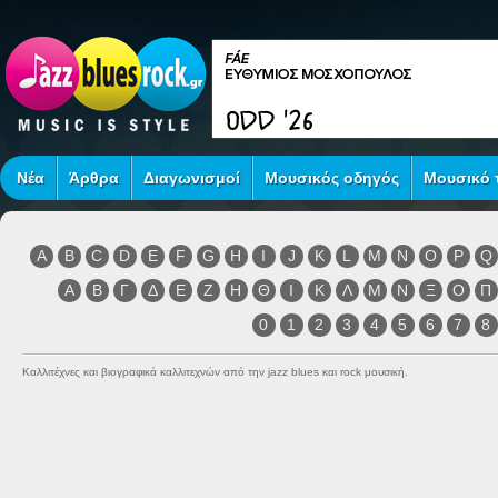
Νέα
Άρθρα
Διαγωνισμοί
Μουσικός οδηγός
Μουσικό τ
A
B
C
D
E
F
G
H
I
J
K
L
M
N
O
P
Q
Α
Β
Γ
Δ
Ε
Ζ
Η
Θ
Ι
Κ
Λ
Μ
Ν
Ξ
Ο
Π
0
1
2
3
4
5
6
7
8
Καλλιτέχνες και βιογραφικά καλλιτεχνών από την jazz blues και rock μουσική.