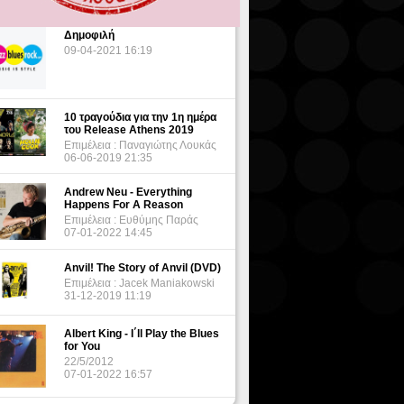
Δημοφιλή
09-04-2021 16:19
10 τραγούδια για την 1η ημέρα
του Release Athens 2019
Επιμέλεια : Παναγιώτης Λουκάς
06-06-2019 21:35
Andrew Neu - Everything
Happens For A Reason
Επιμέλεια : Ευθύμης Παράς
07-01-2022 14:45
Anvil! The Story of Anvil (DVD)
Επιμέλεια : Jacek Maniakowski
31-12-2019 11:19
Albert King - I΄ll Play the Blues
for You
22/5/2012
07-01-2022 16:57