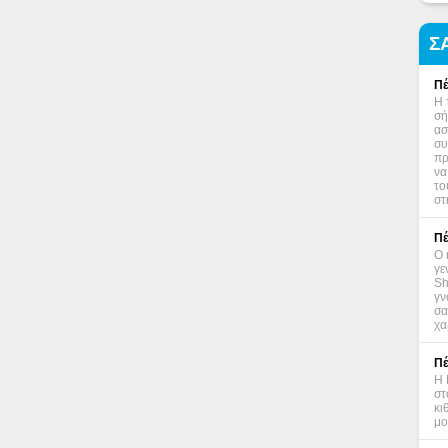
Σ
Πέ
Η 
σή
ασ
συ
πρ
να
το
στ
Πέ
Ο 
γε
Sh
γν
σα
χα
Πέ
Η 
στ
κι
μο