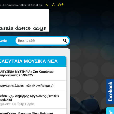
A+
A
A-
η, 06 Αυγούστου 2026, 11:50:33 πμ
ωνία
ΕΛΕΥΤΑΙΑ ΜΟΥΣΙΚΑ ΝΕΑ
ΛΕΥΣΙΝΙΑ ΜΥΣΤΗΡΙΑ» Στο Κατράκειο
ατρο Νίκαιας 26/9/2025
ναγιώτης Δάρας - «3» (New Release)
νέντευξη - Δημήτρης Αγγελάκης (Dimitris
gelakis)
ιμέλεια : Ευθύμης Παράς
stroKristo - Passage (New Release)