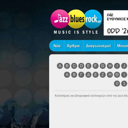
Νέα
Άρθρα
Διαγωνισμοί
Μουσ
A
B
C
D
E
F
G
H
I
J
Α
Β
Γ
Δ
Ε
Ζ
Η
Θ
Ι
0
1
Καλλιτέχνες και βιογραφικά καλλιτεχνών από την jazz blu