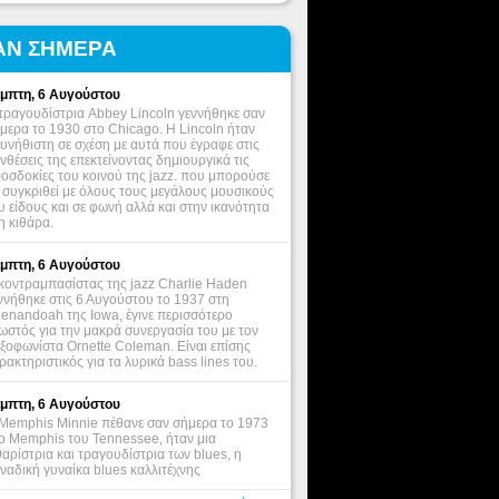
ΑΝ ΣΗΜΕΡΑ
μπτη, 6 Αυγούστου
τραγουδίστρια Abbey Lincoln γεννήθηκε σαν
μερα το 1930 στο Chicago. Η Lincoln ήταν
υνήθιστη σε σχέση με αυτά που έγραφε στις
νθέσεις της επεκτείνοντας δημιουργικά τις
οσδοκίες του κοινού της jazz. που μπορούσε
 συγκριθεί με όλους τους μεγάλους μουσικούς
υ είδους και σε φωνή αλλά και στην ικανότητα
η κιθάρα.
μπτη, 6 Αυγούστου
κοντραμπασίστας της jazz Charlie Haden
ννήθηκε στις 6 Αυγούστου το 1937 στη
enandoah της Iowa, έγινε περισσότερο
ωστός για την μακρά συνεργασία του με τον
ξοφωνίστα Ornette Coleman. Είναι επίσης
ρακτηριστικός για τα λυρικά bass lines του.
μπτη, 6 Αυγούστου
Memphis Minnie πέθανε σαν σήμερα το 1973
ο Memphis του Tennessee, ήταν μια
θαρίστρια και τραγουδίστρια των blues, η
ναδική γυναίκα blues καλλιτέχνης