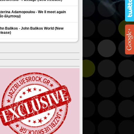
terina Adamopoulou - We ll meet again
έο άλμπουμ)
hn Balikos - John Balikos World (New
lease)
ΗΜΟΦΙΛΗ ΘΕΜΑΤΑ