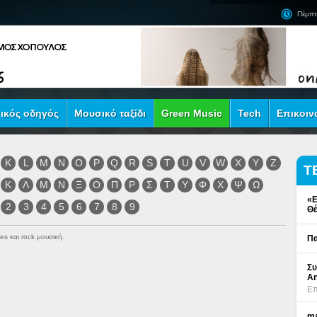
Πέμπτ
ικός οδηγός
Μουσικό ταξίδι
Green Music
Tech
Επικοιν
K
L
M
N
O
P
Q
R
S
T
U
V
W
X
Y
Z
Τ
Κ
Λ
Μ
Ν
Ξ
Ο
Π
Ρ
Σ
Τ
Υ
Φ
Χ
Ψ
Ω
«Ε
2
3
4
5
6
7
8
9
Θέ
es και rock μουσική.
Πα
Συ
An
Επ
ma