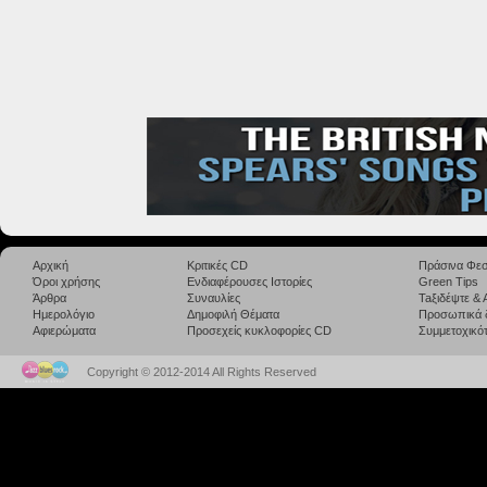
Αρχική
Κριτικές CD
Πράσινα Φεσ
Όροι χρήσης
Ενδιαφέρουσες Ιστορίες
Green Tips
Άρθρα
Συναυλίες
Taξιδέψτε &
Ημερολόγιο
Δημοφιλή Θέματα
Προσωπικά 
Αφιερώματα
Προσεχείς κυκλοφορίες CD
Συμμετοχικότ
Copyright © 2012-2014 All Rights Reserved