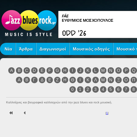
Νέα
Άρθρα
Διαγωνισμοί
Μουσικός οδηγός
Μουσικό τ
A
B
C
D
E
F
G
H
I
J
K
L
M
N
O
P
Q
Α
Β
Γ
Δ
Ε
Ζ
Η
Θ
Ι
Κ
Λ
Μ
Ν
Ξ
Ο
Π
0
1
2
3
4
5
6
7
8
Καλλιτέχνες και βιογραφικά καλλιτεχνών από την jazz blues και rock μουσική.
|
1
|