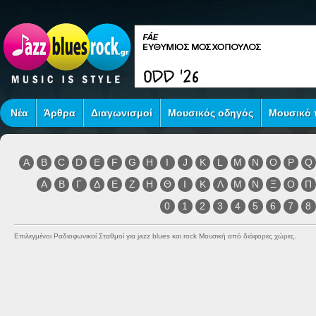
Νέα
Άρθρα
Διαγωνισμοί
Μουσικός οδηγός
Μουσικό τ
A
B
C
D
E
F
G
H
I
J
K
L
M
N
O
P
Q
Α
Β
Γ
Δ
Ε
Ζ
Η
Θ
Ι
Κ
Λ
Μ
Ν
Ξ
Ο
Π
0
1
2
3
4
5
6
7
8
Επιλεγμένοι Ραδιοφωνικοί Σταθμοί για jazz blues και rock Μουσική από διάφορες χώρες.