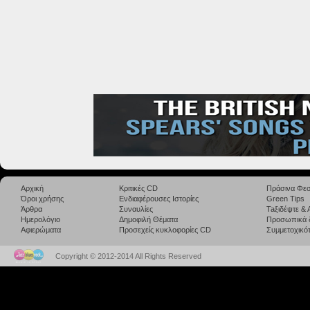
Αρχική
Κριτικές CD
Πράσινα Φεσ
Όροι χρήσης
Ενδιαφέρουσες Ιστορίες
Green Tips
Άρθρα
Συναυλίες
Taξιδέψτε &
Ημερολόγιο
Δημοφιλή Θέματα
Προσωπικά 
Αφιερώματα
Προσεχείς κυκλοφορίες CD
Συμμετοχικότ
Copyright © 2012-2014 All Rights Reserved