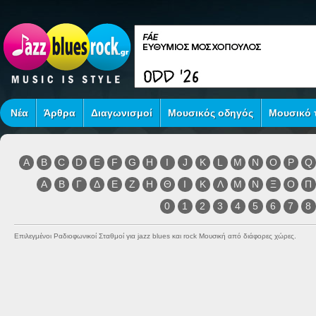
Νέα
Άρθρα
Διαγωνισμοί
Μουσικός οδηγός
Μουσικό τ
A
B
C
D
E
F
G
H
I
J
K
L
M
N
O
P
Q
Α
Β
Γ
Δ
Ε
Ζ
Η
Θ
Ι
Κ
Λ
Μ
Ν
Ξ
Ο
Π
0
1
2
3
4
5
6
7
8
Επιλεγμένοι Ραδιοφωνικοί Σταθμοί για jazz blues και rock Μουσική από διάφορες χώρες.