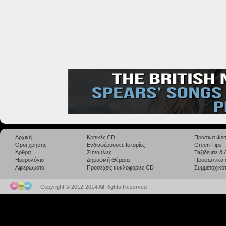
Αρχική
Κριτικές CD
Πράσινα Φεσ
Όροι χρήσης
Ενδιαφέρουσες Ιστορίες
Green Tips
Άρθρα
Συναυλίες
Taξιδέψτε &
Ημερολόγιο
Δημοφιλή Θέματα
Προσωπικά 
Αφιερώματα
Προσεχείς κυκλοφορίες CD
Συμμετοχικότ
Copyright © 2012-2014 All Rights Reserved