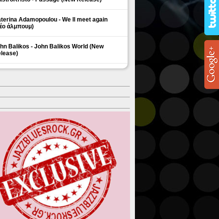
terina Adamopoulou - We ll meet again
έο άλμπουμ)
hn Balikos - John Balikos World (New
lease)
ΗΜΟΦΙΛΗ ΘΕΜΑΤΑ