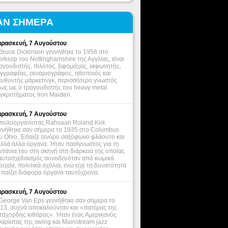
ΑΝ ΣΗΜΕΡΑ
ρασκευή, 7 Αυγούστου
Bruce Dickinson γεννήθηκε το 1958 στο
rksop του Nottinghamshire της Αγγλίας, είναι
αγουδιστής, πιλότος, ξιφομάχος, εκφωνητής,
γγραφέας, σεναριογράφος, ηθοποιός και
ευθυντής μάρκετινγκ, περισσότερο γνωστός
ως ως ο τραγουδιστής του heavy metal
γκροτήματος Iron Maiden.
ρασκευή, 7 Αυγούστου
πολυοργανίστας Rahsaan Roland Kirk
ννήθηκε σαν σήμερα το 1935 στο Columbus
υ Ohio, Έπαιζε τενόρο σαξόφωνο φλάουτο και
λλά άλλα όργανα. Ήταν πασίγνωστος για τη
ντάνια του στη σκηνή στη διάρκεια της οποίας
αυτοσχεδιασμός συνοδευόταν από κωμικά
οιχεία, πολιτικά σχόλια, ενώ είχε τη δυνατότητα
 παίζει διάφορα όργανα ταυτόχρονα.
ρασκευή, 7 Αυγούστου
George Van Eps γεννήθηκε σαν σήμερα το
13, συχνά αποκαλούνταν και «πατέρας της
τάχορδης κιθάρας». Ήταν ένας Αμερικανός
θαρίστας της swing και Mainstream jazz