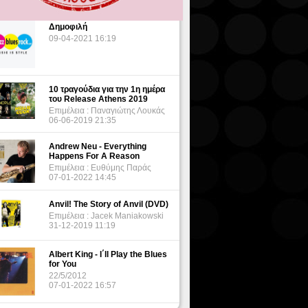
Δημοφιλή
09-04-2021 16:19
10 τραγούδια για την 1η ημέρα
του Release Athens 2019
Επιμέλεια : Παναγιώτης Λουκάς
06-06-2019 21:35
Andrew Neu - Everything
Happens For A Reason
Επιμέλεια : Ευθύμης Παράς
07-01-2022 14:45
Anvil! The Story of Anvil (DVD)
Επιμέλεια : Jacek Maniakowski
31-12-2019 11:19
Albert King - I΄ll Play the Blues
for You
22/5/2012
07-01-2022 16:57