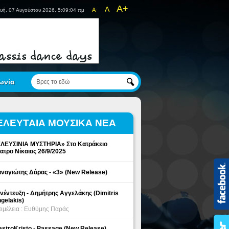
A+
A
A-
υή, 07 Αυγούστου 2026, 5:09:04 πμ
ωνία
ΕΛΕΥΤΑΙΑ ΜΟΥΣΙΚΑ ΝΕΑ
ΛΕΥΣΙΝΙΑ ΜΥΣΤΗΡΙΑ» Στο Κατράκειο
ατρο Νίκαιας 26/9/2025
ναγιώτης Δάρας - «3» (New Release)
νέντευξη - Δημήτρης Αγγελάκης (Dimitris
gelakis)
ιμέλεια : Ευθύμης Παράς
stroKristo - Passage (New Release)