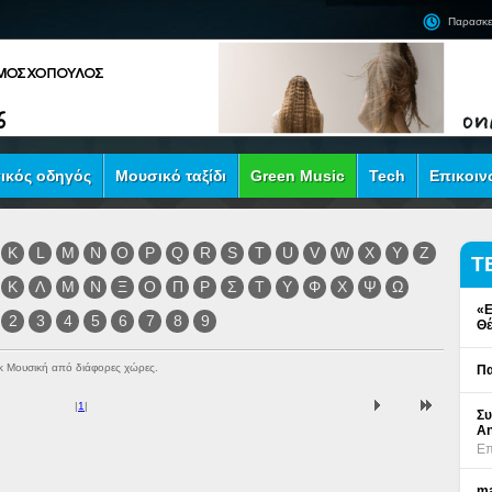
Παρασκε
ικός οδηγός
Μουσικό ταξίδι
Green Music
Tech
Επικοιν
K
L
M
N
O
P
Q
R
S
T
U
V
W
X
Y
Z
Τ
Κ
Λ
Μ
Ν
Ξ
Ο
Π
Ρ
Σ
Τ
Υ
Φ
Χ
Ψ
Ω
«Ε
2
3
4
5
6
7
8
9
Θέ
ock Μουσική από διάφορες χώρες.
Πα
|
1
|
Συ
An
Επ
ma