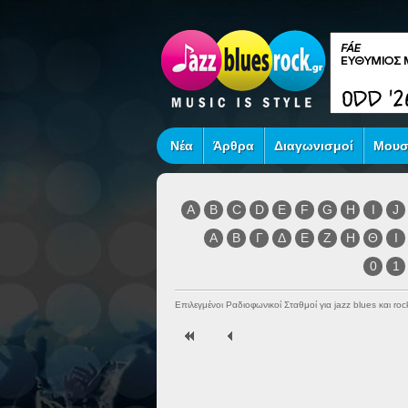
Νέα
Άρθρα
Διαγωνισμοί
Μουσ
A
B
C
D
E
F
G
H
I
J
Α
Β
Γ
Δ
Ε
Ζ
Η
Θ
Ι
0
1
Επιλεγμένοι Ραδιοφωνικοί Σταθμοί για jazz blues και r