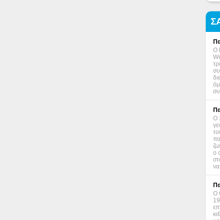
Σ
Πα
Ο 
Wo
τρ
συ
δι
όμ
συ
Πα
Ο 
γε
το
πο
ζω
ο 
στ
να
Πα
Ο 
19
επ
κι