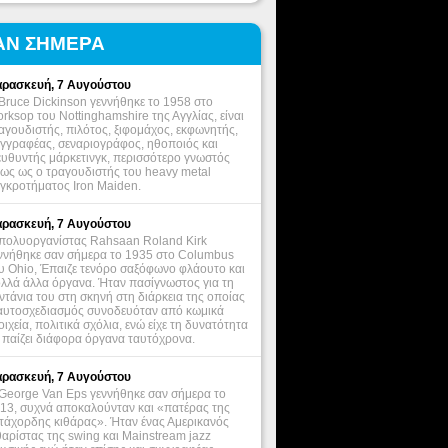
ΑΝ ΣΗΜΕΡΑ
ρασκευή, 7 Αυγούστου
Bruce Dickinson γεννήθηκε το 1958 στο
rksop του Nottinghamshire της Αγγλίας, είναι
αγουδιστής, πιλότος, ξιφομάχος, εκφωνητής,
γγραφέας, σεναριογράφος, ηθοποιός και
ευθυντής μάρκετινγκ, περισσότερο γνωστός
ως ως ο τραγουδιστής του heavy metal
γκροτήματος Iron Maiden.
ρασκευή, 7 Αυγούστου
πολυοργανίστας Rahsaan Roland Kirk
ννήθηκε σαν σήμερα το 1935 στο Columbus
υ Ohio, Έπαιζε τενόρο σαξόφωνο φλάουτο και
λλά άλλα όργανα. Ήταν πασίγνωστος για τη
ντάνια του στη σκηνή στη διάρκεια της οποίας
αυτοσχεδιασμός συνοδευόταν από κωμικά
οιχεία, πολιτικά σχόλια, ενώ είχε τη δυνατότητα
 παίζει διάφορα όργανα ταυτόχρονα.
ρασκευή, 7 Αυγούστου
George Van Eps γεννήθηκε σαν σήμερα το
13, συχνά αποκαλούνταν και «πατέρας της
τάχορδης κιθάρας». Ήταν ένας Αμερικανός
θαρίστας της swing και Mainstream jazz