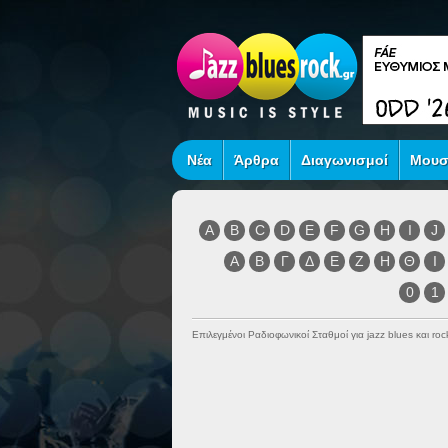
Νέα
Άρθρα
Διαγωνισμοί
Μουσ
A
B
C
D
E
F
G
H
I
J
Α
Β
Γ
Δ
Ε
Ζ
Η
Θ
Ι
0
1
Επιλεγμένοι Ραδιοφωνικοί Σταθμοί για jazz blues και r