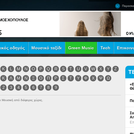
Παρασκε
ικός οδηγός
Μουσικό ταξίδι
Green Music
Tech
Επικοιν
K
L
M
N
O
P
Q
R
S
T
U
V
W
X
Y
Z
Τ
Κ
Λ
Μ
Ν
Ξ
Ο
Π
Ρ
Σ
Τ
Υ
Φ
Χ
Ψ
Ω
«Ε
2
3
4
5
6
7
8
9
Θέ
ock Μουσική από διάφορες χώρες.
Πα
Συ
An
Επ
ma