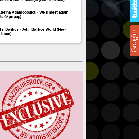
terina Adamopoulou - We ll meet again
έο άλμπουμ)
hn Balikos - John Balikos World (New
lease)
ΗΜΟΦΙΛΗ ΘΕΜΑΤΑ