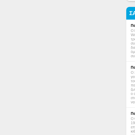
Σ
Πα
Ο 
Wo
τρ
συ
δι
όμ
συ
Πα
Ο 
γε
το
πο
ζω
ο 
στ
να
Πα
Ο 
19
επ
κι