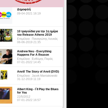
Δημοφιλή
09-04-2021 16:19
10 τραγούδια για την 1η ημέρα
του Release Athens 2019
Επιμέλεια : Παναγιώτης Λουκάς
06-06-2019 21:35
Andrew Neu - Everything
Happens For A Reason
Επιμέλεια : Ευθύμης Παράς
07-01-2022 14:45
Anvil! The Story of Anvil (DVD)
Επιμέλεια : Jacek Maniakowski
31-12-2019 11:19
Albert King - I΄ll Play the Blues
for You
22/5/2012
07-01-2022 16:57