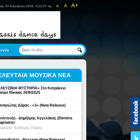
A+
A
A-
υή, 07 Αυγούστου 2026, 4:21:07 πμ
ωνία
ΕΛΕΥΤΑΙΑ ΜΟΥΣΙΚΑ ΝΕΑ
ΛΕΥΣΙΝΙΑ ΜΥΣΤΗΡΙΑ» Στο Κατράκειο
ατρο Νίκαιας 26/9/2025
ναγιώτης Δάρας - «3» (New Release)
νέντευξη - Δημήτρης Αγγελάκης (Dimitris
gelakis)
ιμέλεια : Ευθύμης Παράς
stroKristo - Passage (New Release)