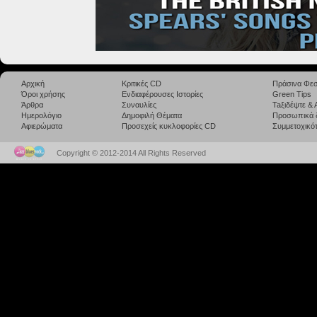
Αρχική
Κριτικές CD
Πράσινα Φεσ
Όροι χρήσης
Ενδιαφέρουσες Ιστορίες
Green Tips
Άρθρα
Συναυλίες
Taξιδέψτε &
Ημερολόγιο
Δημοφιλή Θέματα
Προσωπικά 
Αφιερώματα
Προσεχείς κυκλοφορίες CD
Συμμετοχικότ
Copyright © 2012-2014 All Rights Reserved