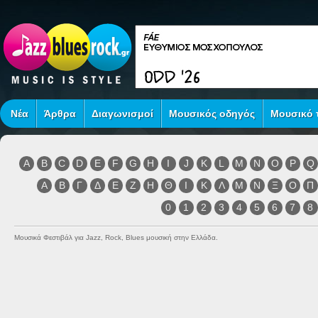
Νέα
Άρθρα
Διαγωνισμοί
Μουσικός οδηγός
Μουσικό τ
A
B
C
D
E
F
G
H
I
J
K
L
M
N
O
P
Q
Α
Β
Γ
Δ
Ε
Ζ
Η
Θ
Ι
Κ
Λ
Μ
Ν
Ξ
Ο
Π
0
1
2
3
4
5
6
7
8
Μουσικά Φεστιβάλ για Jazz, Rock, Blues μουσική στην Ελλάδα.