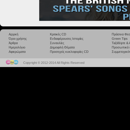
Αρχική
Κριτικές CD
Πράσινα Φεσ
Όροι χρήσης
Ενδιαφέρουσες Ιστορίες
Green Tips
Άρθρα
Συναυλίες
Taξιδέψτε &
Ημερολόγιο
Δημοφιλή Θέματα
Προσωπικά 
Αφιερώματα
Προσεχείς κυκλοφορίες CD
Συμμετοχικότ
Copyright © 2012-2014 All Rights Reserved