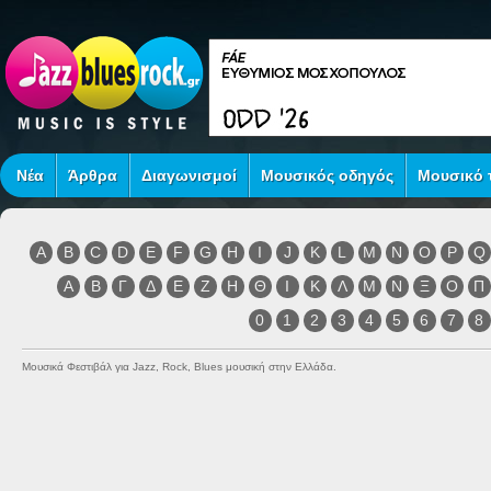
Νέα
Άρθρα
Διαγωνισμοί
Μουσικός οδηγός
Μουσικό τ
A
B
C
D
E
F
G
H
I
J
K
L
M
N
O
P
Q
Α
Β
Γ
Δ
Ε
Ζ
Η
Θ
Ι
Κ
Λ
Μ
Ν
Ξ
Ο
Π
0
1
2
3
4
5
6
7
8
Μουσικά Φεστιβάλ για Jazz, Rock, Blues μουσική στην Ελλάδα.