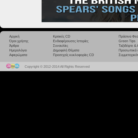
Αρχική
Κριτικές CD
Πράσινα Φεσ
Όροι χρήσης
Ενδιαφέρουσες Ιστορίες
Green Tips
Άρθρα
Συναυλίες
Taξιδέψτε &
Ημερολόγιο
Δημοφιλή Θέματα
Προσωπικά 
Αφιερώματα
Προσεχείς κυκλοφορίες CD
Συμμετοχικότ
Copyright © 2012-2014 All Rights Reserved