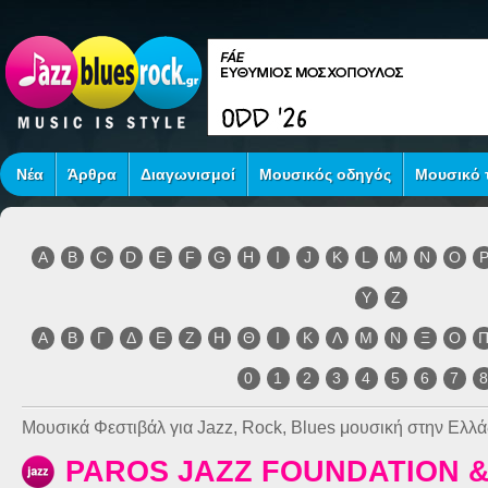
Νέα
Άρθρα
Διαγωνισμοί
Μουσικός οδηγός
Μουσικό τ
A
B
C
D
E
F
G
H
I
J
K
L
M
N
O
Y
Z
Α
Β
Γ
Δ
Ε
Ζ
Η
Θ
Ι
Κ
Λ
Μ
Ν
Ξ
Ο
0
1
2
3
4
5
6
7
Μουσικά Φεστιβάλ για Jazz, Rock, Blues μουσική στην Ελλά
PAROS JAZZ FOUNDATION &