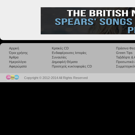
Αρχική
Κριτικές CD
Πράσινα Φεσ
Όροι χρήσης
Ενδιαφέρουσες Ιστορίες
Green Tips
Άρθρα
Συναυλίες
Taξιδέψτε &
Ημερολόγιο
Δημοφιλή Θέματα
Προσωπικά 
Αφιερώματα
Προσεχείς κυκλοφορίες CD
Συμμετοχικότ
Copyright © 2012-2014 All Rights Reserved