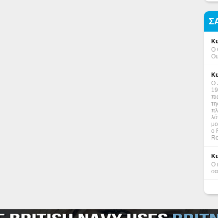
Σ
Κυ
Ο 
Ou
Κυ
Ο 
19
πι
τη
πλ
λό
μο
ο 
Ro
Κυ
Ο 
σα