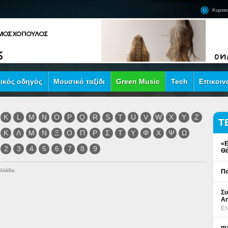
Κυριακ
ικός οδηγός
Μουσικό ταξίδι
Green Music
Tech
Επικοιν
K
L
M
N
O
P
Q
R
S
T
U
V
W
X
Y
Z
Τ
Κ
Λ
Μ
Ν
Ξ
Ο
Π
Ρ
Σ
Τ
Υ
Φ
Χ
Ψ
Ω
«Ε
2
3
4
5
6
7
8
9
Θέ
Ελλάδα.
Πα
Συ
An
Επ
ma