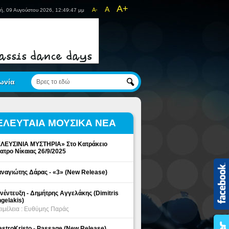
A+
A
A-
ή, 09 Αυγούστου 2026, 12:49:47 μμ
ωνία
ΕΛΕΥΤΑΙΑ ΜΟΥΣΙΚΑ ΝΕΑ
ΛΕΥΣΙΝΙΑ ΜΥΣΤΗΡΙΑ» Στο Κατράκειο
ατρο Νίκαιας 26/9/2025
ναγιώτης Δάρας - «3» (New Release)
νέντευξη - Δημήτρης Αγγελάκης (Dimitris
gelakis)
ιμέλεια : Ευθύμης Παράς
stroKristo - Passage (New Release)