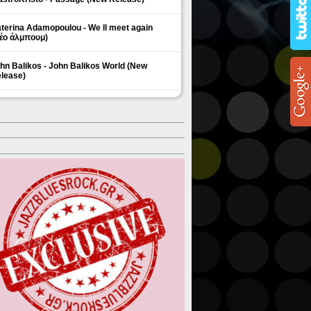
terina Adamopoulou - We ll meet again
έο άλμπουμ)
hn Balikos - John Balikos World (New
lease)
ΗΜΟΦΙΛΗ ΘΕΜΑΤΑ