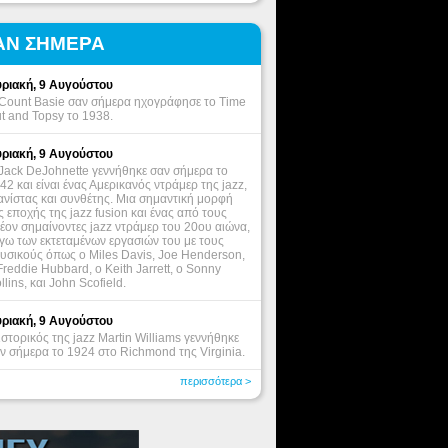
ΑΝ ΣΗΜΕΡΑ
ριακή, 9 Αυγούστου
Count Basie σαν σήμερα ηχογράφησε το Time
t and Topsy το 1938.
ριακή, 9 Αυγούστου
Jack DeJohnette γεννήθηκε σαν σήμερα το
42 και είναι ένας Αμερικανός ντράμερ της jazz,
ανίστας και συνθέτης. Μια σημαντική μορφή
ς εποχής της jazz fusion και ένας από τους
έον σημαίνοντες jazz ντράμερ του 20ου αιώνα,
γω των εκτεταμένων εργασιών του με τους
υσικούς όπως ο Miles Davis, Joe Henderson,
Freddie Hubbard, ο Keith Jarrett, o Sonny
llins, και John Scofield.
ριακή, 9 Αυγούστου
ιστορικός της jazz Martin Williams γεννήθηκε
ν σήμερα το 1924 στο Richmond της Virginia.
περισσότερα >