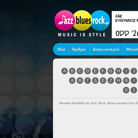
Νέα
Άρθρα
Διαγωνισμοί
Μουσ
A
B
C
D
E
F
G
H
I
J
Α
Β
Γ
Δ
Ε
Ζ
Η
Θ
Ι
0
1
Μουσικά Φεστιβάλ για Jazz, Rock, Blues μουσική στην 