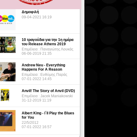
Δημοφιλή
09-04-2021 16:19
10 τραγούδια για την 1η ημέρα
του Release Athens 2019
Επιμέλεια : Παναγιώτης Λουκάς
06-06-2019 21:35
Andrew Neu - Everything
Happens For A Reason
Επιμέλεια : Ευθύμης Παράς
07-01-2022 14:45
Anvil! The Story of Anvil (DVD)
Επιμέλεια : Jacek Maniakowski
31-12-2019 11:19
Albert King - I΄ll Play the Blues
for You
22/5/2012
07-01-2022 16:57