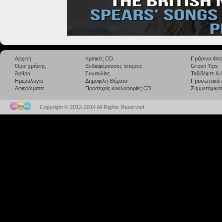
Αρχική
Κριτικές CD
Πράσινα Φεσ
Όροι χρήσης
Ενδιαφέρουσες Ιστορίες
Green Tips
Άρθρα
Συναυλίες
Taξιδέψτε &
Ημερολόγιο
Δημοφιλή Θέματα
Προσωπικά 
Αφιερώματα
Προσεχείς κυκλοφορίες CD
Συμμετοχικότ
Copyright © 2012-2014 All Rights Reserved