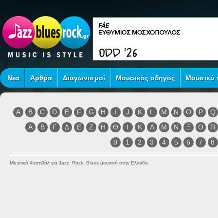
Νέα
Άρθρα
Διαγωνισμοί
Μουσικός οδηγός
Μουσικό τ
A
B
C
D
E
F
G
H
I
J
K
L
M
N
O
P
Q
Α
Β
Γ
Δ
Ε
Ζ
Η
Θ
Ι
Κ
Λ
Μ
Ν
Ξ
Ο
Π
0
1
2
3
4
5
6
7
8
Μουσικά Φεστιβάλ για Jazz, Rock, Blues μουσική στην Ελλάδα.