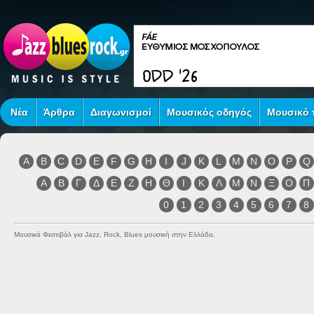
Νέα
Άρθρα
Διαγωνισμοί
Μουσικός οδηγός
Μουσικό τ
A
B
C
D
E
F
G
H
I
J
K
L
M
N
O
P
Q
Α
Β
Γ
Δ
Ε
Ζ
Η
Θ
Ι
Κ
Λ
Μ
Ν
Ξ
Ο
Π
0
1
2
3
4
5
6
7
8
Μουσικά Φεστιβάλ για Jazz, Rock, Blues μουσική στην Ελλάδα.