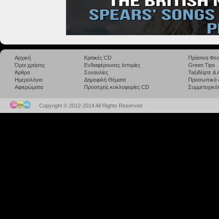
Αρχική
Κριτικές CD
Πράσινα Φεσ
Όροι χρήσης
Ενδιαφέρουσες Ιστορίες
Green Tips
Άρθρα
Συναυλίες
Taξιδέψτε &
Ημερολόγιο
Δημοφιλή Θέματα
Προσωπικά 
Αφιερώματα
Προσεχείς κυκλοφορίες CD
Συμμετοχικότ
Copyright © 2012-2014 All Rights Reserved