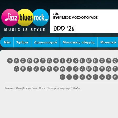
Νέα
Άρθρα
Διαγωνισμοί
Μουσικός οδηγός
Μουσικό τ
A
B
C
D
E
F
G
H
I
J
K
L
M
N
O
P
Q
Α
Β
Γ
Δ
Ε
Ζ
Η
Θ
Ι
Κ
Λ
Μ
Ν
Ξ
Ο
Π
0
1
2
3
4
5
6
7
8
Μουσικά Φεστιβάλ για Jazz, Rock, Blues μουσική στην Ελλάδα.