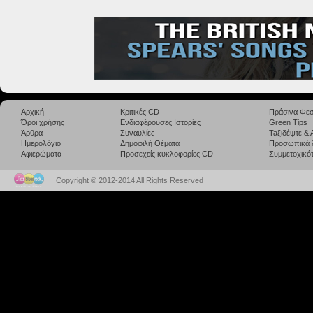
Αρχική
Κριτικές CD
Πράσινα Φεσ
Όροι χρήσης
Ενδιαφέρουσες Ιστορίες
Green Tips
Άρθρα
Συναυλίες
Taξιδέψτε &
Ημερολόγιο
Δημοφιλή Θέματα
Προσωπικά 
Αφιερώματα
Προσεχείς κυκλοφορίες CD
Συμμετοχικότ
Copyright © 2012-2014 All Rights Reserved