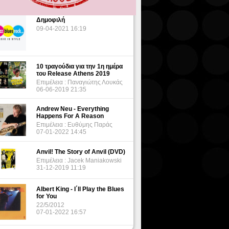
Δημοφιλή
09-04-2021 16:19
10 τραγούδια για την 1η ημέρα
του Release Athens 2019
Επιμέλεια : Παναγιώτης Λουκάς
06-06-2019 21:35
Andrew Neu - Everything
Happens For A Reason
Επιμέλεια : Ευθύμης Παράς
07-01-2022 14:45
Anvil! The Story of Anvil (DVD)
Επιμέλεια : Jacek Maniakowski
31-12-2019 11:19
Albert King - I΄ll Play the Blues
for You
22/5/2012
07-01-2022 16:57