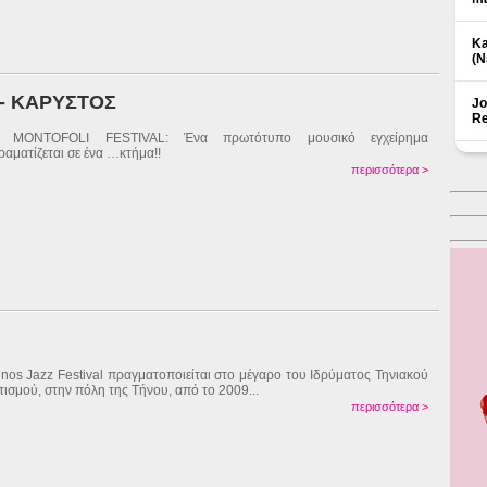
Ka
(Ν
 - ΚΑΡΥΣΤΟΣ
Jo
Re
 MONTOFOLI FESTIVAL: Ένα πρωτότυπο μουσικό εγχείρημα
ραματίζεται σε ένα …κτήμα!!
περισσότερα >
inos Jazz Festival πραγματοποιείται στο μέγαρο του Ιδρύματος Τηνιακού
τισμού, στην πόλη της Τήνου, από το 2009...
περισσότερα >
Δ