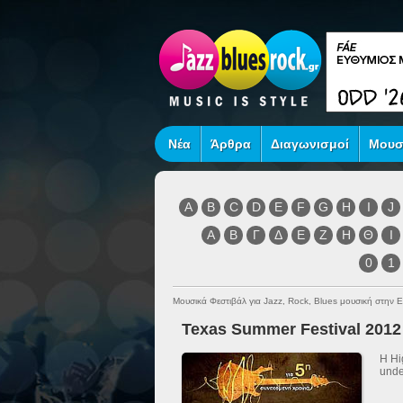
Νέα
Άρθρα
Διαγωνισμοί
Μουσ
A
B
C
D
E
F
G
H
I
J
Α
Β
Γ
Δ
Ε
Ζ
Η
Θ
Ι
0
1
Μουσικά Φεστιβάλ για Jazz, Rock, Blues μουσική στην 
Texas Summer Festival 2012 
Η Hi
unde