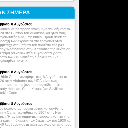
ΑΝ ΣΗΜΕΡΑ
ββατο, 8 Αυγούστου
James Witherspoon γεννήθηκε σαν σήμερα το
20 στο Gurdon του Arkansas και ήταν ένας
αγουδιστής των jump blues. Προσέλκυσε την
οσοχή των ακροατών στο τραγούδι όταν
μμετείχε στη μπάντα του πιανίστα της jazz
ddy Weatherford στην Καλκούτα της Ινδίας σε
α σειρά ραδιοφωνικών εμφανίσεων για το
ρατό των ΗΠΑ κατά τη διάρκεια του 2ου
γκοσμίου Πολέμου.
ββατο, 8 Αυγούστου
Urbie Green γεννήθηκε στις 8 Αυγούστου το
26 στην Alabama των ΗΠΑ, είναι ένας
ομπονίστας της jazz που περιόδευσε με τους
ody Herman, Gene Krupa, Jan Savitt και
ankie Carle.
ββατο, 8 Αυγούστου
σαξοφωνίστας τρομπετίστας και συνθέτης
nny Carter γεννήθηκε το 1907 στην Νέα
ρκη. Ήταν μια σημαντική προσωπικότητα της
zz κατά τη διάρκεια των δεκαετιών του 1930 και
40 λαμβάνοντας μεγάλη αναγνώριση από τους