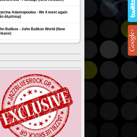
terina Adamopoulou - We ll meet again
έο άλμπουμ)
hn Balikos - John Balikos World (New
lease)
ΗΜΟΦΙΛΗ ΘΕΜΑΤΑ