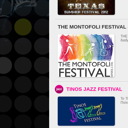
THE MONTOFOLI FESTIVAL
THE
διαδ
TINOS JAZZ FESTIVAL
Το T
Πολι