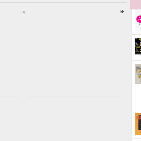
|
1
|