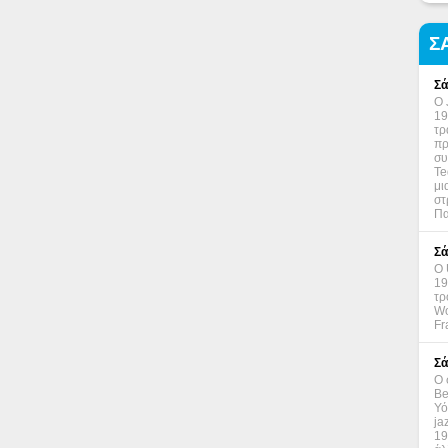
Σ
Σά
Ο 
19
τρ
πρ
συ
Te
μι
στ
Πα
Σά
Ο 
19
τρ
Wo
Fr
Σά
Ο 
Be
Υό
ja
19