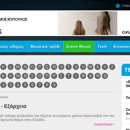
Σάββα
ικός οδηγός
Μουσικό ταξίδι
Green Music
Tech
Επικοιν
K
L
M
N
O
P
Q
R
S
T
U
V
W
X
Y
Z
Τ
Κ
Λ
Μ
Ν
Ξ
Ο
Π
Ρ
Σ
Τ
Υ
Φ
Χ
Ψ
Ω
«Ε
2
3
4
5
6
7
8
9
Θέ
Ελλάδα.
Πα
- Εξάρχεια
Συ
An
gh voltage production για πέμπτη συνεχόμενη χρόνια παρουσιάζει τον πιο
Επ
rground θεσμό στην Ελλάδα...
περισσότερα >
ma