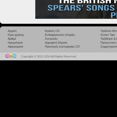
Αρχική
Κριτικές CD
Πράσινα Φεσ
Όροι χρήσης
Ενδιαφέρουσες Ιστορίες
Green Tips
Άρθρα
Συναυλίες
Taξιδέψτε &
Ημερολόγιο
Δημοφιλή Θέματα
Προσωπικά 
Αφιερώματα
Προσεχείς κυκλοφορίες CD
Συμμετοχικότ
Copyright © 2012-2014 All Rights Reserved