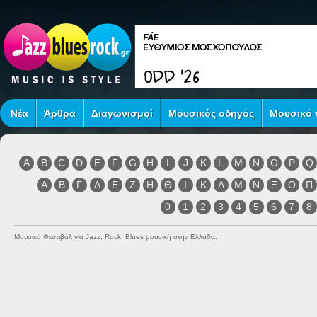
Νέα
Άρθρα
Διαγωνισμοί
Μουσικός οδηγός
Μουσικό τ
A
B
C
D
E
F
G
H
I
J
K
L
M
N
O
P
Q
Α
Β
Γ
Δ
Ε
Ζ
Η
Θ
Ι
Κ
Λ
Μ
Ν
Ξ
Ο
Π
0
1
2
3
4
5
6
7
8
Μουσικά Φεστιβάλ για Jazz, Rock, Blues μουσική στην Ελλάδα.