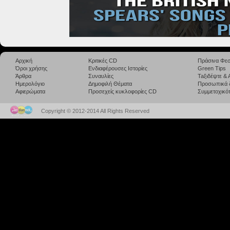
Αρχική
Κριτικές CD
Πράσινα Φεσ
Όροι χρήσης
Ενδιαφέρουσες Ιστορίες
Green Tips
Άρθρα
Συναυλίες
Taξιδέψτε &
Ημερολόγιο
Δημοφιλή Θέματα
Προσωπικά 
Αφιερώματα
Προσεχείς κυκλοφορίες CD
Συμμετοχικότ
Copyright © 2012-2014 All Rights Reserved