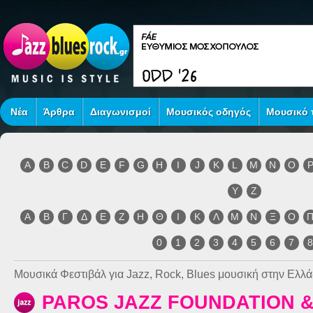
Νέα
Άρθρα
Διαγωνισμοί
Μουσικός οδηγός
Μουσικό τ
A
B
C
D
E
F
G
H
I
J
K
L
M
N
O
Y
Z
Α
Β
Γ
Δ
Ε
Ζ
Η
Θ
Ι
Κ
Λ
Μ
Ν
Ξ
Ο
0
1
2
3
4
5
6
7
Μουσικά Φεστιβάλ για Jazz, Rock, Blues μουσική στην Ελλά
PAROS JAZZ FOUNDATION &