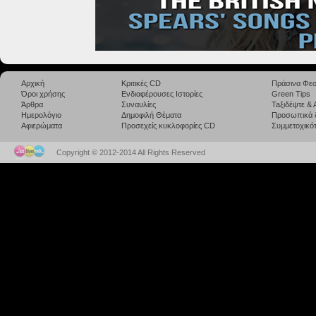
Αρχική
Κριτικές CD
Πράσινα Φεσ
Όροι χρήσης
Ενδιαφέρουσες Ιστορίες
Green Tips
Άρθρα
Συναυλίες
Taξιδέψτε &
Ημερολόγιο
Δημοφιλή Θέματα
Προσωπικά 
Αφιερώματα
Προσεχείς κυκλοφορίες CD
Συμμετοχικότ
Copyright © 2012-2014 All Rights Reserved