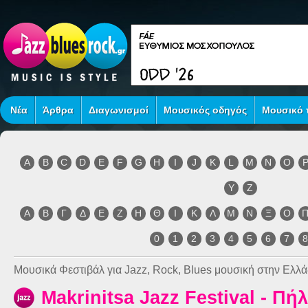
Νέα
Άρθρα
Διαγωνισμοί
Μουσικός οδηγός
Μουσικό τ
A
B
C
D
E
F
G
H
I
J
K
L
M
N
O
Y
Z
Α
Β
Γ
Δ
Ε
Ζ
Η
Θ
Ι
Κ
Λ
Μ
Ν
Ξ
Ο
0
1
2
3
4
5
6
7
Μουσικά Φεστιβάλ για Jazz, Rock, Blues μουσική στην Ελλά
Makrinitsa Jazz Festival - Πήλ