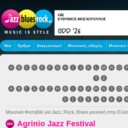
Νέα
Άρθρα
Διαγωνισμοί
Μουσικός οδηγός
Μουσικό τ
A
B
C
D
E
F
G
H
I
J
K
L
M
N
O
Y
Z
Α
Β
Γ
Δ
Ε
Ζ
Η
Θ
Ι
Κ
Λ
Μ
Ν
Ξ
Ο
0
1
2
3
4
5
6
7
Μουσικά Φεστιβάλ για Jazz, Rock, Blues μουσική στην Ελλά
Agrinio Jazz Festival