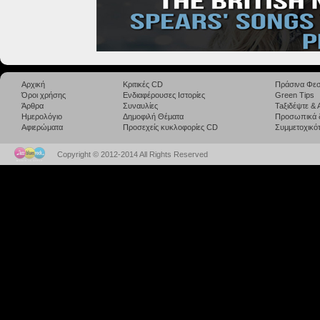
Αρχική
Κριτικές CD
Πράσινα Φεσ
Όροι χρήσης
Ενδιαφέρουσες Ιστορίες
Green Tips
Άρθρα
Συναυλίες
Taξιδέψτε &
Ημερολόγιο
Δημοφιλή Θέματα
Προσωπικά 
Αφιερώματα
Προσεχείς κυκλοφορίες CD
Συμμετοχικότ
Copyright © 2012-2014 All Rights Reserved