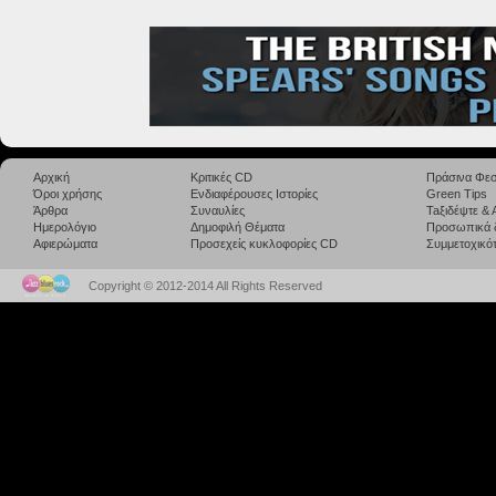
Αρχική
Κριτικές CD
Πράσινα Φεσ
Όροι χρήσης
Ενδιαφέρουσες Ιστορίες
Green Tips
Άρθρα
Συναυλίες
Taξιδέψτε &
Ημερολόγιο
Δημοφιλή Θέματα
Προσωπικά 
Αφιερώματα
Προσεχείς κυκλοφορίες CD
Συμμετοχικότ
Copyright © 2012-2014 All Rights Reserved