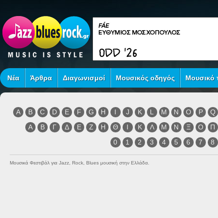
Νέα
Άρθρα
Διαγωνισμοί
Μουσικός οδηγός
Μουσικό τ
A
B
C
D
E
F
G
H
I
J
K
L
M
N
O
P
Q
Α
Β
Γ
Δ
Ε
Ζ
Η
Θ
Ι
Κ
Λ
Μ
Ν
Ξ
Ο
Π
0
1
2
3
4
5
6
7
8
Μουσικά Φεστιβάλ για Jazz, Rock, Blues μουσική στην Ελλάδα.