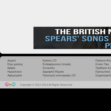
Αρχική
Κριτικές CD
Πράσινα Φεσ
Όροι χρήσης
Ενδιαφέρουσες Ιστορίες
Green Tips
Άρθρα
Συναυλίες
Taξιδέψτε &
Ημερολόγιο
Δημοφιλή Θέματα
Προσωπικά 
Αφιερώματα
Προσεχείς κυκλοφορίες CD
Συμμετοχικότ
Copyright © 2012-2014 All Rights Reserved