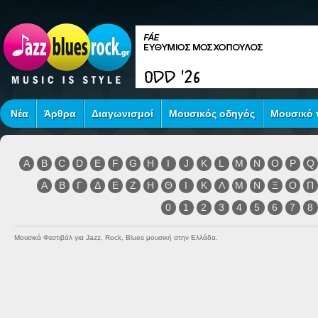
Νέα
Άρθρα
Διαγωνισμοί
Μουσικός οδηγός
Μουσικό τ
A
B
C
D
E
F
G
H
I
J
K
L
M
N
O
P
Q
Α
Β
Γ
Δ
Ε
Ζ
Η
Θ
Ι
Κ
Λ
Μ
Ν
Ξ
Ο
Π
0
1
2
3
4
5
6
7
8
Μουσικά Φεστιβάλ για Jazz, Rock, Blues μουσική στην Ελλάδα.