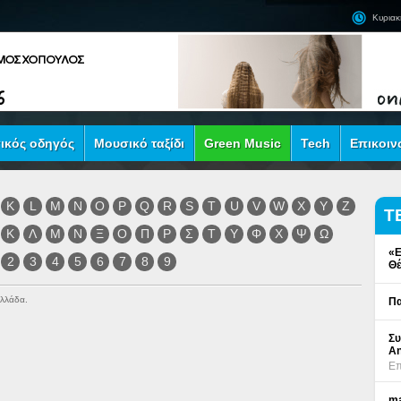
Κυριακ
ικός οδηγός
Μουσικό ταξίδι
Green Music
Tech
Επικοιν
K
L
M
N
O
P
Q
R
S
T
U
V
W
X
Y
Z
Τ
Κ
Λ
Μ
Ν
Ξ
Ο
Π
Ρ
Σ
Τ
Υ
Φ
Χ
Ψ
Ω
«Ε
2
3
4
5
6
7
8
9
Θέ
Ελλάδα.
Πα
Συ
An
Επ
ma