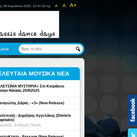
A+
A
A-
ή, 09 Αυγούστου 2026, 10:41:33 πμ
ωνία
ΕΛΕΥΤΑΙΑ ΜΟΥΣΙΚΑ ΝΕΑ
ΛΕΥΣΙΝΙΑ ΜΥΣΤΗΡΙΑ» Στο Κατράκειο
ατρο Νίκαιας 26/9/2025
ναγιώτης Δάρας - «3» (New Release)
νέντευξη - Δημήτρης Αγγελάκης (Dimitris
gelakis)
ιμέλεια : Ευθύμης Παράς
stroKristo - Passage (New Release)