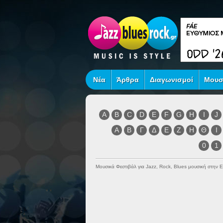
Νέα
Άρθρα
Διαγωνισμοί
Μουσ
A
B
C
D
E
F
G
H
I
J
Α
Β
Γ
Δ
Ε
Ζ
Η
Θ
Ι
0
1
Μουσικά Φεστιβάλ για Jazz, Rock, Blues μουσική στην 