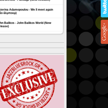
terina Adamopoulou - We ll meet again
έο άλμπουμ)
hn Balikos - John Balikos World (New
lease)
ΗΜΟΦΙΛΗ ΘΕΜΑΤΑ