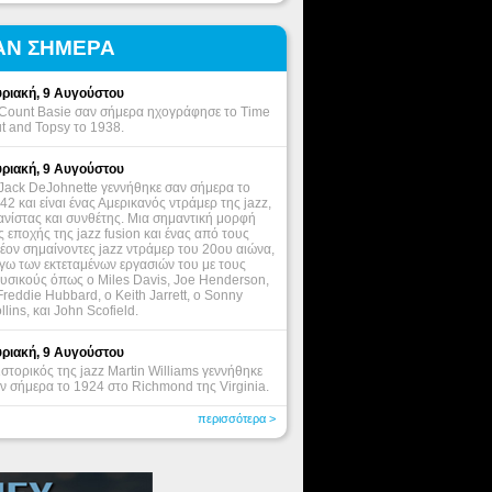
ΑΝ ΣΗΜΕΡΑ
ριακή, 9 Αυγούστου
Count Basie σαν σήμερα ηχογράφησε το Time
t and Topsy το 1938.
ριακή, 9 Αυγούστου
Jack DeJohnette γεννήθηκε σαν σήμερα το
42 και είναι ένας Αμερικανός ντράμερ της jazz,
ανίστας και συνθέτης. Μια σημαντική μορφή
ς εποχής της jazz fusion και ένας από τους
έον σημαίνοντες jazz ντράμερ του 20ου αιώνα,
γω των εκτεταμένων εργασιών του με τους
υσικούς όπως ο Miles Davis, Joe Henderson,
Freddie Hubbard, ο Keith Jarrett, o Sonny
llins, και John Scofield.
ριακή, 9 Αυγούστου
ιστορικός της jazz Martin Williams γεννήθηκε
ν σήμερα το 1924 στο Richmond της Virginia.
περισσότερα >