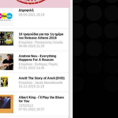
Δημοφιλή
09-04-2021 16:19
10 τραγούδια για την 1η ημέρα
του Release Athens 2019
Επιμέλεια : Παναγιώτης Λουκάς
06-06-2019 21:35
Andrew Neu - Everything
Happens For A Reason
Επιμέλεια : Ευθύμης Παράς
07-01-2022 14:45
Anvil! The Story of Anvil (DVD)
Επιμέλεια : Jacek Maniakowski
31-12-2019 11:19
Albert King - I΄ll Play the Blues
for You
22/5/2012
07-01-2022 16:57