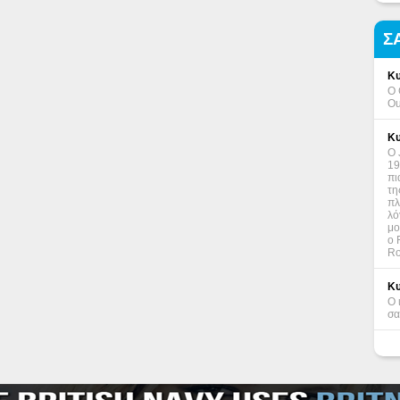
Σ
Κυ
Ο 
Ou
Κυ
Ο 
19
πι
τη
πλ
λό
μο
ο 
Ro
Κυ
Ο 
σα