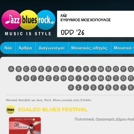
Νέα
Άρθρα
Διαγωνισμοί
Μουσικός οδηγός
Μουσικό τ
A
B
C
D
E
F
G
H
I
J
K
L
M
N
O
P
Q
Α
Β
Γ
Δ
Ε
Ζ
Η
Θ
Ι
Κ
Λ
Μ
Ν
Ξ
Ο
Π
0
1
2
3
4
5
6
7
8
Μουσικά Φεστιβάλ για Jazz, Rock, Blues μουσική στην Ελλάδα.
EGALEO BLUES FESTIVAL
Πολιτιστικός Οργανισμός Δήμου Αιγ