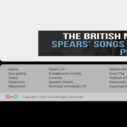
Αρχική
Κριτικές CD
Πράσινα Φεσ
Όροι χρήσης
Ενδιαφέρουσες Ιστορίες
Green Tips
Άρθρα
Συναυλίες
Taξιδέψτε &
Ημερολόγιο
Δημοφιλή Θέματα
Προσωπικά 
Αφιερώματα
Προσεχείς κυκλοφορίες CD
Συμμετοχικότ
Copyright © 2012-2014 All Rights Reserved