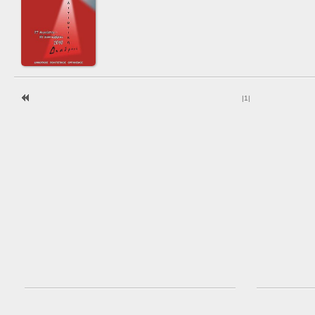
|
1
|