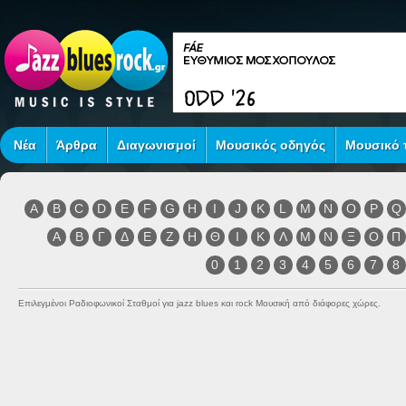
Νέα
Άρθρα
Διαγωνισμοί
Μουσικός οδηγός
Μουσικό τ
A
B
C
D
E
F
G
H
I
J
K
L
M
N
O
P
Q
Α
Β
Γ
Δ
Ε
Ζ
Η
Θ
Ι
Κ
Λ
Μ
Ν
Ξ
Ο
Π
0
1
2
3
4
5
6
7
8
Επιλεγμένοι Ραδιοφωνικοί Σταθμοί για jazz blues και rock Μουσική από διάφορες χώρες.