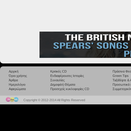
Αρχική
Κριτικές CD
Πράσινα Φεσ
Όροι χρήσης
Ενδιαφέρουσες Ιστορίες
Green Tips
Άρθρα
Συναυλίες
Taξιδέψτε &
Ημερολόγιο
Δημοφιλή Θέματα
Προσωπικά 
Αφιερώματα
Προσεχείς κυκλοφορίες CD
Συμμετοχικότ
Copyright © 2012-2014 All Rights Reserved