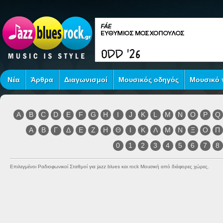
Νέα
Άρθρα
Διαγωνισμοί
Μουσικός οδηγός
Μουσικό τ
A
B
C
D
E
F
G
H
I
J
K
L
M
N
O
P
Q
Α
Β
Γ
Δ
Ε
Ζ
Η
Θ
Ι
Κ
Λ
Μ
Ν
Ξ
Ο
Π
0
1
2
3
4
5
6
7
8
Επιλεγμένοι Ραδιοφωνικοί Σταθμοί για jazz blues και rock Μουσική από διάφορες χώρες.