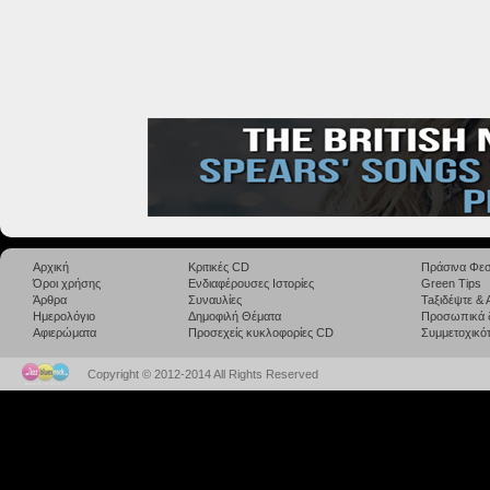
Αρχική
Κριτικές CD
Πράσινα Φεσ
Όροι χρήσης
Ενδιαφέρουσες Ιστορίες
Green Tips
Άρθρα
Συναυλίες
Taξιδέψτε &
Ημερολόγιο
Δημοφιλή Θέματα
Προσωπικά 
Αφιερώματα
Προσεχείς κυκλοφορίες CD
Συμμετοχικότ
Copyright © 2012-2014 All Rights Reserved