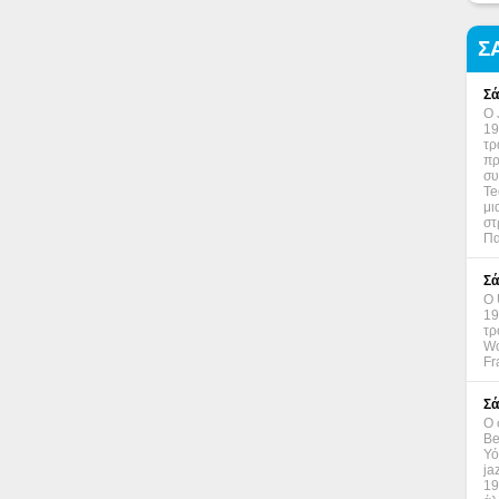
Σ
Σά
Ο 
19
τρ
πρ
συ
Te
μι
στ
Πα
Σά
Ο 
19
τρ
Wo
Fr
Σά
Ο 
Be
Υό
ja
19