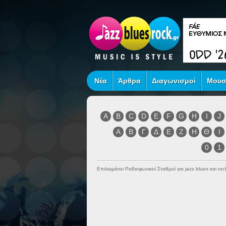
Νέα
Άρθρα
Διαγωνισμοί
Μουσ
A
B
C
D
E
F
G
H
I
J
Α
Β
Γ
Δ
Ε
Ζ
Η
Θ
Ι
0
1
Επιλεγμένοι Ραδιοφωνικοί Σταθμοί για jazz blues και r