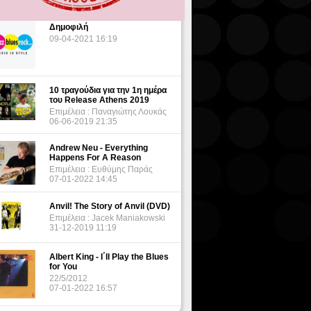
Δημοφιλή
09-04-2021 16:19
10 τραγούδια για την 1η ημέρα
του Release Athens 2019
Επιμέλεια : Παναγιώτης Λουκάς
06-06-2019 21:35
Andrew Neu - Everything
Happens For A Reason
Επιμέλεια : Ευθύμης Παράς
07-01-2022 14:45
Anvil! The Story of Anvil (DVD)
Επιμέλεια : Jacek Maniakowski
31-12-2019 11:19
Albert King - I΄ll Play the Blues
for You
22/5/2012
07-01-2022 16:57