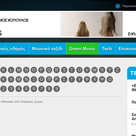
Παρασκευ
ικός οδηγός
Μουσικό ταξίδι
Green Music
Tech
Επικοιν
K
L
M
N
O
P
Q
R
S
T
U
V
W
X
Y
Z
Τ
Κ
Λ
Μ
Ν
Ξ
Ο
Π
Ρ
Σ
Τ
Υ
Φ
Χ
Ψ
Ω
«Ε
2
3
4
5
6
7
8
9
Θέ
ock Μουσική από διάφορες χώρες.
Πα
Συ
An
Επ
ma