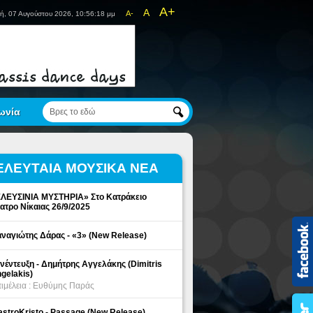
A+
A
A-
ή, 07 Αυγούστου 2026, 10:56:18 μμ
ωνία
ΕΛΕΥΤΑΙΑ ΜΟΥΣΙΚΑ ΝΕΑ
ΛΕΥΣΙΝΙΑ ΜΥΣΤΗΡΙΑ» Στο Κατράκειο
ατρο Νίκαιας 26/9/2025
ναγιώτης Δάρας - «3» (New Release)
νέντευξη - Δημήτρης Αγγελάκης (Dimitris
gelakis)
ιμέλεια : Ευθύμης Παράς
stroKristo - Passage (New Release)