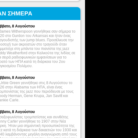
ΑΝ ΣΗΜΕΡΑ
ββατο, 8 Αυγούστου
James Witherspoon γεννήθηκε σαν σήμερα το
20 στο Gurdon του Arkansas και ήταν ένας
αγουδιστής των jump blues. Προσέλκυσε την
οσοχή των ακροατών στο τραγούδι όταν
μμετείχε στη μπάντα του πιανίστα της jazz
ddy Weatherford στην Καλκούτα της Ινδίας σε
α σειρά ραδιοφωνικών εμφανίσεων για το
ρατό των ΗΠΑ κατά τη διάρκεια του 2ου
γκοσμίου Πολέμου.
ββατο, 8 Αυγούστου
Urbie Green γεννήθηκε στις 8 Αυγούστου το
26 στην Alabama των ΗΠΑ, είναι ένας
ομπονίστας της jazz που περιόδευσε με τους
ody Herman, Gene Krupa, Jan Savitt και
ankie Carle.
ββατο, 8 Αυγούστου
σαξοφωνίστας τρομπετίστας και συνθέτης
nny Carter γεννήθηκε το 1907 στην Νέα
ρκη. Ήταν μια σημαντική προσωπικότητα της
zz κατά τη διάρκεια των δεκαετιών του 1930 και
40 λαμβάνοντας μεγάλη αναγνώριση από τους