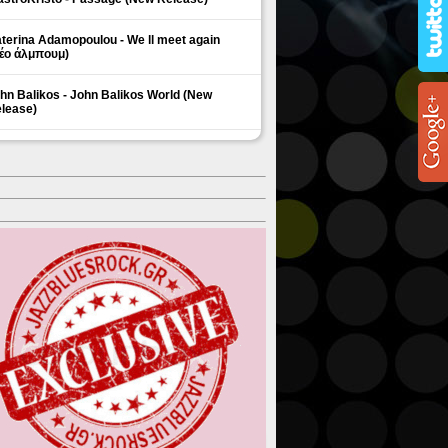
terina Adamopoulou - We ll meet again
έο άλμπουμ)
hn Balikos - John Balikos World (New
lease)
ΗΜΟΦΙΛΗ ΘΕΜΑΤΑ