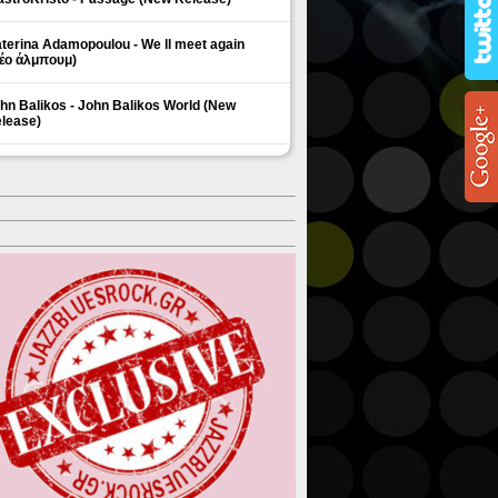
terina Adamopoulou - We ll meet again
έο άλμπουμ)
hn Balikos - John Balikos World (New
lease)
ΗΜΟΦΙΛΗ ΘΕΜΑΤΑ