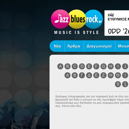
Νέα
Άρθρα
Διαγωνισμοί
Μουσ
A
B
C
D
E
F
G
H
I
J
Α
Β
Γ
Δ
Ε
Ζ
Η
Θ
Ι
0
1
Χρήσιμες πληροφορίες για την νυχτερινή ζωή σε όλη τη
ξεχωριστά και δείτε τι μπορεί να σας προσφέρει πέρα α
παρακαλούμε μην διστάσετε να μας ενημερώσετε σχετικά 
σας. Κάντε κλικ εδώ.