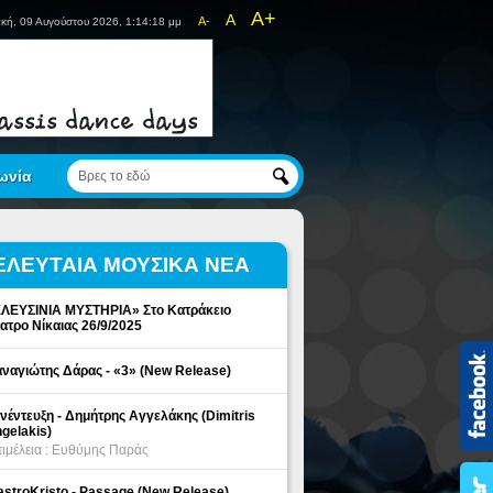
A+
A
A-
κή, 09 Αυγούστου 2026, 1:14:18 μμ
ωνία
ΕΛΕΥΤΑΙΑ ΜΟΥΣΙΚΑ ΝΕΑ
ΛΕΥΣΙΝΙΑ ΜΥΣΤΗΡΙΑ» Στο Κατράκειο
ατρο Νίκαιας 26/9/2025
ναγιώτης Δάρας - «3» (New Release)
νέντευξη - Δημήτρης Αγγελάκης (Dimitris
gelakis)
ιμέλεια : Ευθύμης Παράς
stroKristo - Passage (New Release)