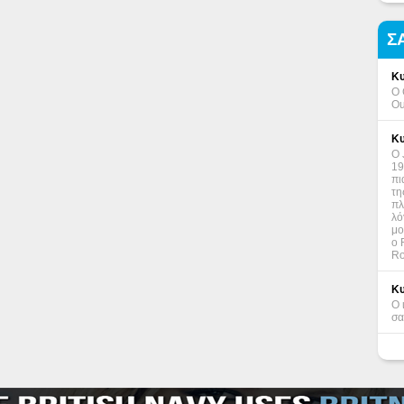
Σ
Κυ
Ο 
Ou
Κυ
Ο 
19
πι
τη
πλ
λό
μο
ο 
Ro
Κυ
Ο 
σα