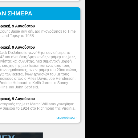
ΑΝ ΣΗΜΕΡΑ
ριακή, 9 Αυγούστου
Count Basie σαν σήμερα ηχογράφησε το Time
t and Topsy το 1938.
ριακή, 9 Αυγούστου
Jack DeJohnette γεννήθηκε σαν σήμερα το
42 και είναι ένας Αμερικανός ντράμερ της jazz,
ανίστας και συνθέτης. Μια σημαντική μορφή
ς εποχής της jazz fusion και ένας από τους
έον σημαίνοντες jazz ντράμερ του 20ου αιώνα,
γω των εκτεταμένων εργασιών του με τους
υσικούς όπως ο Miles Davis, Joe Henderson,
Freddie Hubbard, ο Keith Jarrett, o Sonny
llins, και John Scofield.
ριακή, 9 Αυγούστου
ιστορικός της jazz Martin Williams γεννήθηκε
ν σήμερα το 1924 στο Richmond της Virginia.
περισσότερα >