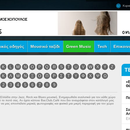
Κυρια
ικός οδηγός
Μουσικό ταξίδι
Green Music
Tech
Επικοιν
K
L
M
N
O
P
Q
R
S
T
U
V
W
X
Y
Z
Τ
Κ
Λ
Μ
Ν
Ξ
Ο
Π
Ρ
Σ
Τ
Υ
Φ
Χ
Ψ
Ω
«Ε
2
3
4
5
6
7
8
9
Θέ
ν Ελλάδα στην
Jazz
,
Rock
και
Blues
μουσική. Ενημερωθείτε αναλυτικά για τον κάθε χώρο
Πα
πό το ποτό σας. Αν έχετε κάποιο Bar,Club,Café που δεν αναγράφεται στον κατάλογό μας
να μας αποστείλετε μερικές φωτογραφίες και φυσικά μια μικρή περιγραφή για τον χώρο
Συ
An
Επ
ma