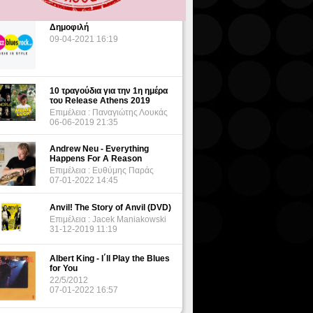
Δημοφιλή
09-04-2021 16:19
10 τραγούδια για την 1η ημέρα
του Release Athens 2019
Επιμέλεια : Παναγιώτης Λουκάς
06-06-2019 21:35
Andrew Neu - Everything
Happens For A Reason
Επιμέλεια : Ευθύμης Παράς
07-01-2022 14:45
Anvil! The Story of Anvil (DVD)
Επιμέλεια : Jacek Maniakowski
31-12-2019 11:19
Albert King - I΄ll Play the Blues
for You
22/5/2012
07-01-2022 16:57