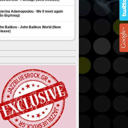
terina Adamopoulou - We ll meet again
έο άλμπουμ)
hn Balikos - John Balikos World (New
lease)
ΗΜΟΦΙΛΗ ΘΕΜΑΤΑ