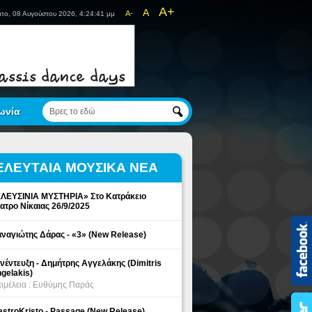
A+
A
A-
το, 08 Αυγούστου 2026, 4:24:41 μμ
ωνία
ΕΛΕΥΤΑΙΑ ΜΟΥΣΙΚΑ ΝΕΑ
ΛΕΥΣΙΝΙΑ ΜΥΣΤΗΡΙΑ» Στο Κατράκειο
ατρο Νίκαιας 26/9/2025
ναγιώτης Δάρας - «3» (New Release)
νέντευξη - Δημήτρης Αγγελάκης (Dimitris
gelakis)
ιμέλεια : Ευθύμης Παράς
stroKristo - Passage (New Release)