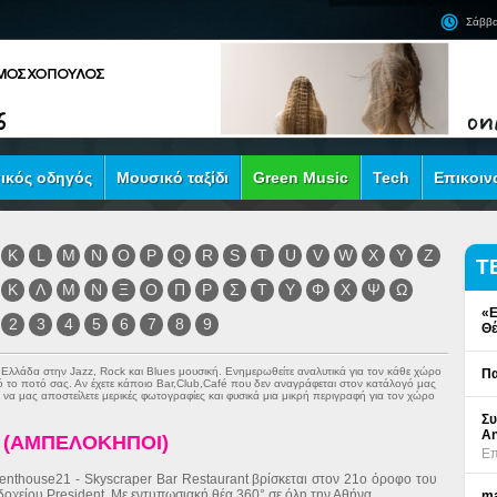
Σάββα
ικός οδηγός
Μουσικό ταξίδι
Green Music
Tech
Επικοιν
K
L
M
N
O
P
Q
R
S
T
U
V
W
X
Y
Z
Τ
Κ
Λ
Μ
Ν
Ξ
Ο
Π
Ρ
Σ
Τ
Υ
Φ
Χ
Ψ
Ω
«Ε
2
3
4
5
6
7
8
9
Θέ
ν Ελλάδα στην
Jazz
,
Rock
και
Blues
μουσική. Ενημερωθείτε αναλυτικά για τον κάθε χώρο
Πα
πό το ποτό σας. Αν έχετε κάποιο Bar,Club,Café που δεν αναγράφεται στον κατάλογό μας
να μας αποστείλετε μερικές φωτογραφίες και φυσικά μια μικρή περιγραφή για τον χώρο
Συ
An
 (ΑΜΠΕΛΟΚΗΠΟΙ)
Επ
enthouse21 - Skyscraper Bar Restaurant βρίσκεται στον 21ο όροφο του
δοχείου President. Με εντυπωσιακή θέα 360° σε όλη την Αθήνα...
ma