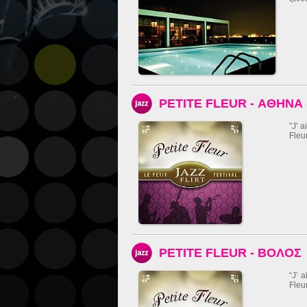
PETITE FLEUR - ΑΘΗΝΑ
"J' 
Fleu
PETITE FLEUR - ΒΟΛΟΣ
“Jʼ 
Fleur