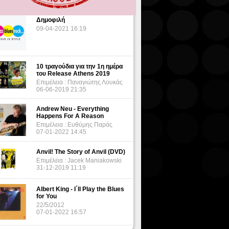
Δημοφιλή
09-04-2021 16:19
10 τραγούδια για την 1η ημέρα
του Release Athens 2019
Επιμέλεια : Παναγιώτης Λουκάς
06-06-2019 21:35
Andrew Neu - Everything
Happens For A Reason
Επιμέλεια : Ευθύμης Παράς
07-01-2022 14:45
Anvil! The Story of Anvil (DVD)
Επιμέλεια : Jacek Maniakowski
31-12-2019 11:19
Albert King - I΄ll Play the Blues
for You
22/5/2012
07-01-2022 16:57