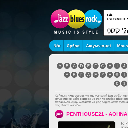
Νέα
Άρθρα
Διαγωνισμοί
Μουσ
A
B
C
D
E
F
G
H
I
J
Α
Β
Γ
Δ
Ε
Ζ
Η
Θ
Ι
0
1
Χρήσιμες πληροφορίες για την νυχτερινή ζωή σε όλη τη
ξεχωριστά και δείτε τι μπορεί να σας προσφέρει πέρα α
παρακαλούμε μην διστάσετε να μας ενημερώσετε σχετικά 
σας. Κάντε κλικ εδώ.
PENTHOUSE21 - ΑΘΗΝΑ
Το P
ξενο