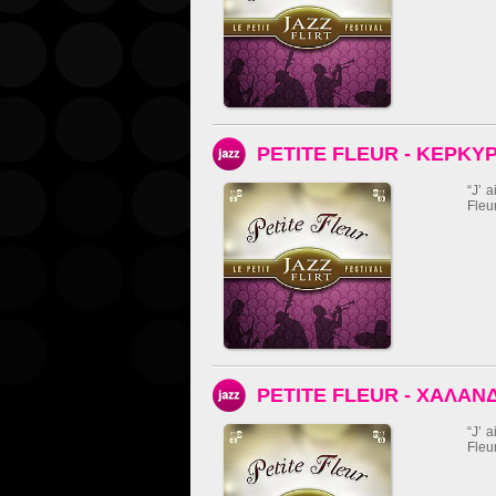
PETITE FLEUR - ΚΕΡΚΥ
“Jʼ 
Fleu
PETITE FLEUR - ΧΑΛΑΝΔ
“Jʼ 
Fleu