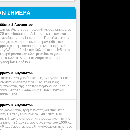
ΑΝ ΣΗΜΕΡΑ
ββατο, 8 Αυγούστου
James Witherspoon γεννήθηκε σαν σήμερα το
20 στο Gurdon του Arkansas και ήταν ένας
αγουδιστής των jump blues. Προσέλκυσε την
οσοχή των ακροατών στο τραγούδι όταν
μμετείχε στη μπάντα του πιανίστα της jazz
ddy Weatherford στην Καλκούτα της Ινδίας σε
α σειρά ραδιοφωνικών εμφανίσεων για το
ρατό των ΗΠΑ κατά τη διάρκεια του 2ου
γκοσμίου Πολέμου.
ββατο, 8 Αυγούστου
Urbie Green γεννήθηκε στις 8 Αυγούστου το
26 στην Alabama των ΗΠΑ, είναι ένας
ομπονίστας της jazz που περιόδευσε με τους
ody Herman, Gene Krupa, Jan Savitt και
ankie Carle.
ββατο, 8 Αυγούστου
σαξοφωνίστας τρομπετίστας και συνθέτης
nny Carter γεννήθηκε το 1907 στην Νέα
ρκη. Ήταν μια σημαντική προσωπικότητα της
zz κατά τη διάρκεια των δεκαετιών του 1930 και
40 λαμβάνοντας μεγάλη αναγνώριση από τους