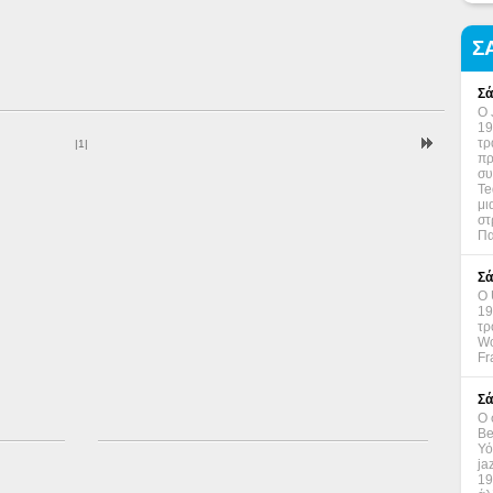
Σ
Σά
Ο 
19
τρ
|
1
|
πρ
συ
Te
μι
στ
Πα
Σά
Ο 
19
τρ
Wo
Fr
Σά
Ο 
Be
Υό
ja
19